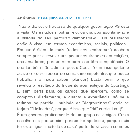
Anónimo
19 de julho de 2021 às 10:21
Não é diz-se, o fracasso de qualquer governação PS está
à vista. Os estudos mostram-no, os gráficos apontam-no e
a história do seu percurso demonstra-o. Os resultados
estão à vista: em termos económicos, sociais, políticos...
Em tudo! Além do mais (todos nos lembramos) acabam
sempre por se revelar uns pequenos tiranetes em calções,
uns amadores, porque nem para isso têm competência. O
que também não admira, pois o Costa é um incompetente
activo e fez-se rodear de sornas incompetentes que pouco
trabalham e nada sabem planear( basta ouvir o que
revelou o resultado do Inquérito aos festejos do Sporting).
E sem perfil para os cargos que exercem, como se
comprova diariamente, e quanto a experiência, só se a
tarimba no partido, subindo os "degrauzinhos" onde se
forjam "fidelidades", porque é isso que "dá" curriculum (!)
É um governo praticamente de um grupo de amigos. Costa
escolheu-os porque sim, porque lhe apeteceu, porque quis
ter os amigos "muito lá de casa" perto de si, assim como os