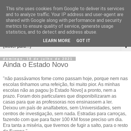
This site uses cookies from Google to deliver its services
and to analyze traffic. Your IP address and user-agent are
shared with Google along with performance and security
metrics to ensure quality of service, generate usage
statistics, and to detect and address abuse.
LEARN MORE
GOT IT
▼
domingo, 18 de julho de 2021
Ainda o Estado Novo
"não passávamos fome como passam hoje, porque nem nas
escolas tínhamos uma refeição, foi muito pior. As minhas
escolas não as pagou [o Estado Novo] a pronto, nem a
prazo. Foram dois particulares que disponibilizaram as
casas para que as professoras nos ensinassem a ler.
Deixou um país de analfabetos, sem Universidades, sem
centros de investigação, sem nada. Estradas para carroças,
fazendo com que para fazer 100 KM fosse preciso um dia.
Era tanta a miséria, que tivemos de fugir a salto, para o resto