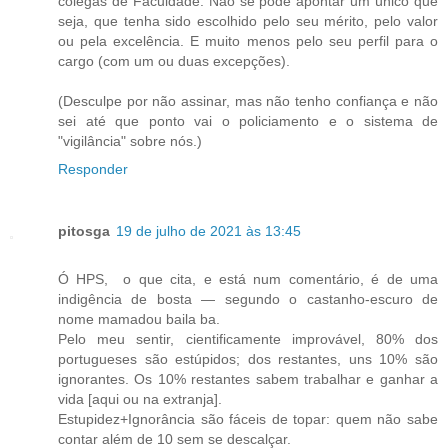
colegas de Faculdade. Não se pode apontar um único que
seja, que tenha sido escolhido pelo seu mérito, pelo valor
ou pela excelência. E muito menos pelo seu perfil para o
cargo (com um ou duas excepções).
(Desculpe por não assinar, mas não tenho confiança e não
sei até que ponto vai o policiamento e o sistema de
"vigilância" sobre nós.)
Responder
pitosga
19 de julho de 2021 às 13:45
Ó HPS, o que cita, e está num comentário, é de uma
indigência de bosta — segundo o castanho-escuro de
nome mamadou baila ba.
Pelo meu sentir, cientificamente improvável, 80% dos
portugueses são estúpidos; dos restantes, uns 10% são
ignorantes. Os 10% restantes sabem trabalhar e ganhar a
vida [aqui ou na extranja].
Estupidez+Ignorância são fáceis de topar: quem não sabe
contar além de 10 sem se descalçar.