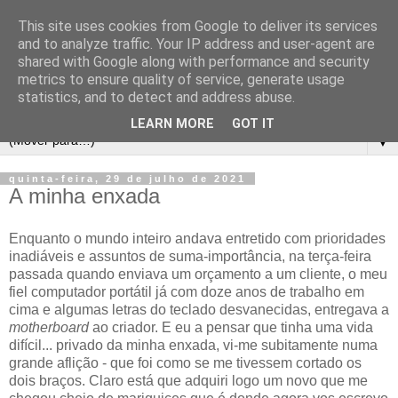
This site uses cookies from Google to deliver its services
and to analyze traffic. Your IP address and user-agent are
shared with Google along with performance and security
metrics to ensure quality of service, generate usage
statistics, and to detect and address abuse.
LEARN MORE
GOT IT
▼
quinta-feira, 29 de julho de 2021
A minha enxada
Enquanto o mundo inteiro andava entretido com prioridades
inadiáveis e assuntos de suma-importância, na terça-feira
passada quando enviava um orçamento a um cliente, o meu
fiel computador portátil já com doze anos de trabalho em
cima e algumas letras do teclado desvanecidas, entregava a
motherboard
ao criador. E eu a pensar que tinha uma vida
difícil... privado da minha enxada, vi-me subitamente numa
grande aflição - que foi como se me tivessem cortado os
dois braços. Claro está que adquiri logo um novo que me