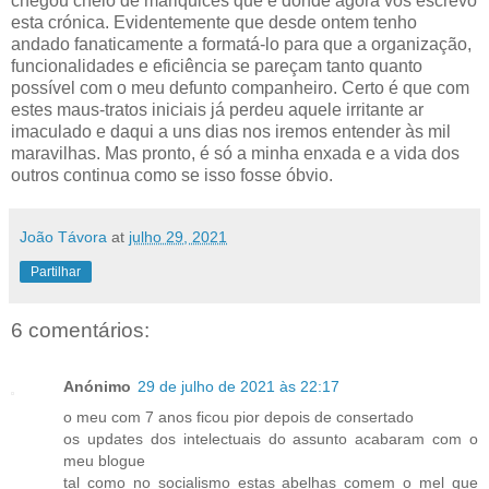
chegou cheio de mariquices que é donde agora vos escrevo
esta crónica. Evidentemente que desde ontem tenho
andado fanaticamente a formatá-lo para que a organização,
funcionalidades e eficiência se pareçam tanto quanto
possível com o meu defunto companheiro. Certo é que com
estes maus-tratos iniciais já perdeu aquele irritante ar
imaculado e daqui a uns dias nos iremos entender às mil
maravilhas. Mas pronto, é só a minha enxada e a vida dos
outros continua como se isso fosse óbvio.
João Távora
at
julho 29, 2021
Partilhar
6 comentários:
Anónimo
29 de julho de 2021 às 22:17
o meu com 7 anos ficou pior depois de consertado
os updates dos intelectuais do assunto acabaram com o
meu blogue
tal como no socialismo estas abelhas comem o mel que