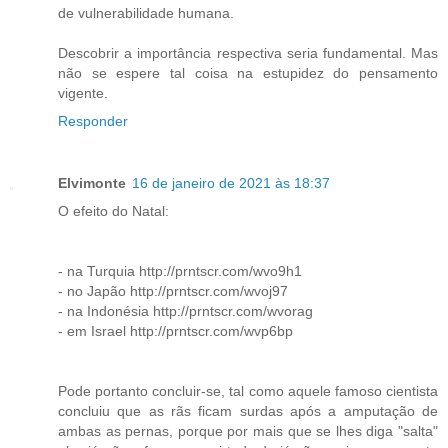
de vulnerabilidade humana.
Descobrir a importância respectiva seria fundamental. Mas
não se espere tal coisa na estupidez do pensamento
vigente.
Responder
Elvimonte
16 de janeiro de 2021 às 18:37
O efeito do Natal:
- na Turquia http://prntscr.com/wvo9h1
- no Japão http://prntscr.com/wvoj97
- na Indonésia http://prntscr.com/wvorag
- em Israel http://prntscr.com/wvp6bp
Pode portanto concluir-se, tal como aquele famoso cientista
concluiu que as rãs ficam surdas após a amputação de
ambas as pernas, porque por mais que se lhes diga "salta"