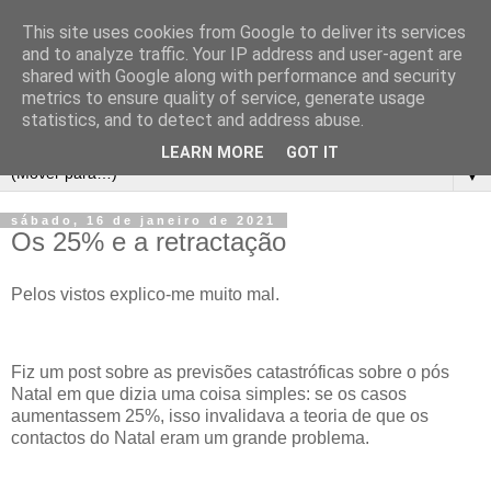
This site uses cookies from Google to deliver its services
and to analyze traffic. Your IP address and user-agent are
shared with Google along with performance and security
metrics to ensure quality of service, generate usage
statistics, and to detect and address abuse.
LEARN MORE
GOT IT
▼
sábado, 16 de janeiro de 2021
Os 25% e a retractação
Pelos vistos explico-me muito mal.
Fiz um post sobre as previsões catastróficas sobre o pós
Natal em que dizia uma coisa simples: se os casos
aumentassem 25%, isso invalidava a teoria de que os
contactos do Natal eram um grande problema.