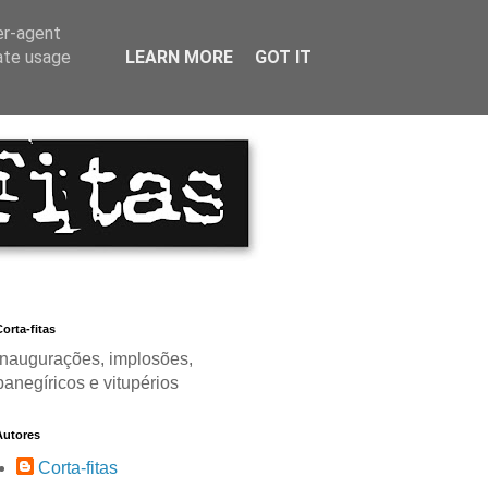
er-agent
rate usage
LEARN MORE
GOT IT
orta-fitas
Inaugurações, implosões,
panegíricos e vitupérios
Autores
Corta-fitas