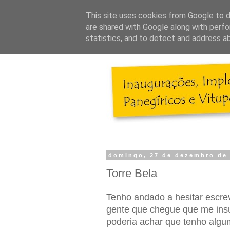
This site uses cookies from Google to de
are shared with Google along with perfo
statistics, and to detect and address a
domingo, 27 de dezembro de
Torre Bela
Tenho andado a hesitar escrev
gente que chegue que me ins
poderia achar que tenho algum