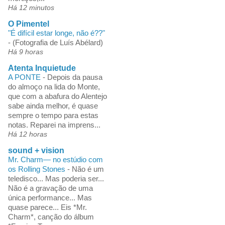
Há 12 minutos
O Pimentel
"É difícil estar longe, não é??"
-
(Fotografia de Luís Abélard)
Há 9 horas
Atenta Inquietude
A PONTE
-
Depois da pausa
do almoço na lida do Monte,
que com a abafura do Alentejo
sabe ainda melhor, é quase
sempre o tempo para estas
notas. Reparei na imprens...
Há 12 horas
sound + vision
Mr. Charm— no estúdio com
os Rolling Stones
-
Não é um
teledisco... Mas poderia ser...
Não é a gravação de uma
única performance... Mas
quase parece... Eis *Mr.
Charm*, canção do álbum