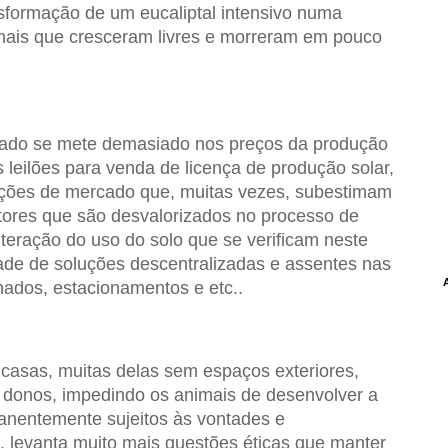
sformação de um eucaliptal intensivo numa
imais que cresceram livres e morreram em pouco
ado se mete demasiado nos preços da produção
s leilões para venda de licença de produção solar,
orções de mercado que, muitas vezes, subestimam
ctores que são desvalorizados no processo de
lteração do uso do solo que se verificam neste
dade de soluções descentralizadas e assentes nas
hados, estacionamentos e etc..
asas, muitas delas sem espaços exteriores,
s donos, impedindo os animais de desenvolver a
manentemente sujeitos às vontades e
 levanta muito mais questões éticas que manter