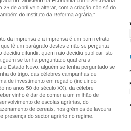
rada no Ministério da Economia como Secretaria
 25 de Abril veio alterar, com a criação não só do
 também do Instituto da Reforma Agrária."
T
ato da imprensa e a imprensa é um bom retrato
que lê um parágrafo destes e não se pergunta
decidiu difundir, quem raio decidiu publicar isto
alguém se tenha perguntado qual era a
ara o Estado Novo, alguém se tenha perguntado se
N
nha do trigo, das célebres campanhas de
ma de investimento em regadio (incluindo
do no anos 50 do século XX), da célebre
ber vinho é dar de comer a um milhão de
senvolvimento de escolas agrárias, do
mazenamento de cereais, nos grémios de lavoura
orte presença do sector agrário no regime.