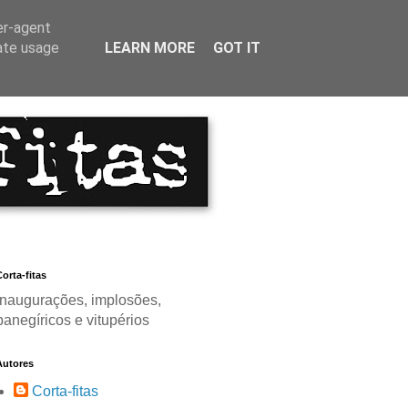
er-agent
rate usage
LEARN MORE
GOT IT
orta-fitas
Inaugurações, implosões,
panegíricos e vitupérios
Autores
Corta-fitas