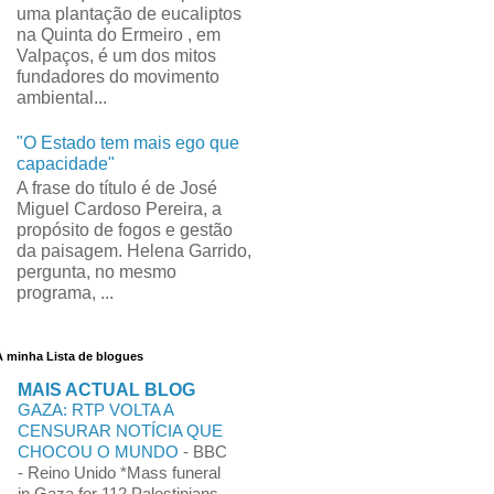
uma plantação de eucaliptos
na Quinta do Ermeiro , em
Valpaços, é um dos mitos
fundadores do movimento
ambiental...
"O Estado tem mais ego que
capacidade"
A frase do título é de José
Miguel Cardoso Pereira, a
propósito de fogos e gestão
da paisagem. Helena Garrido,
pergunta, no mesmo
programa, ...
A minha Lista de blogues
MAIS ACTUAL BLOG
GAZA: RTP VOLTA A
CENSURAR NOTÍCIA QUE
CHOCOU O MUNDO
-
BBC
- Reino Unido *Mass funeral
in Gaza for 112 Palestinians