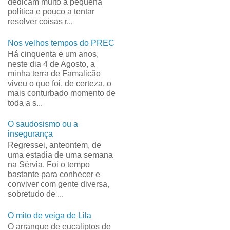
dedicam muito à pequena
política e pouco a tentar
resolver coisas r...
Nos velhos tempos do PREC
Há cinquenta e um anos,
neste dia 4 de Agosto, a
minha terra de Famalicão
viveu o que foi, de certeza, o
mais conturbado momento de
toda a s...
O saudosismo ou a
insegurança
Regressei, anteontem, de
uma estadia de uma semana
na Sérvia. Foi o tempo
bastante para conhecer e
conviver com gente diversa,
sobretudo de ...
O mito de veiga de Lila
O arranque de eucaliptos de