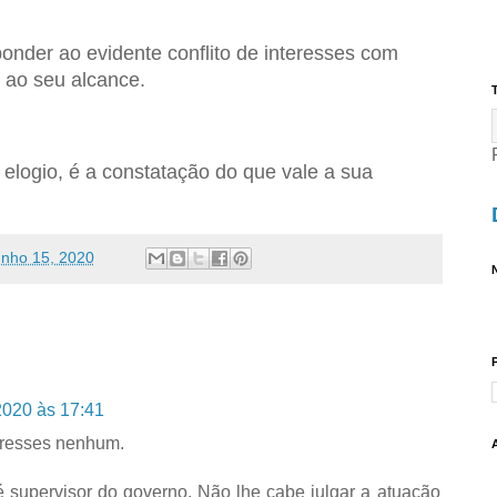
ponder ao evidente conflito de interesses com
 ao seu alcance.
T
elogio, é a constatação do que vale a sua
unho 15, 2020
N
2020 às 17:41
teresses nenhum.
 supervisor do governo. Não lhe cabe julgar a atuação