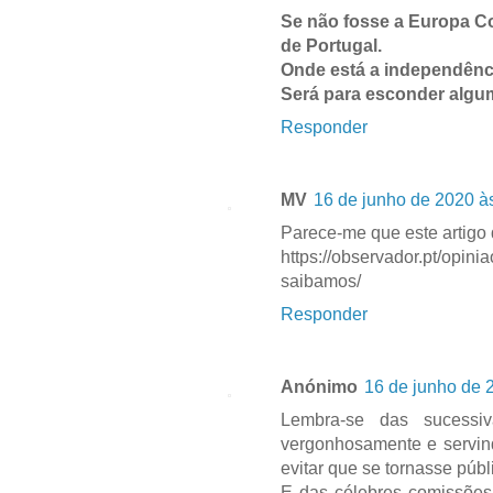
Se não fosse a Europa C
de Portugal.
Onde está a independênc
Será para esconder algu
Responder
MV
16 de junho de 2020 à
Parece-me que este artigo 
https://observador.pt/opin
saibamos/
Responder
Anónimo
16 de junho de 
Lembra-se das sucessi
vergonhosamente e servin
evitar que se tornasse pú
E das célebres comissões