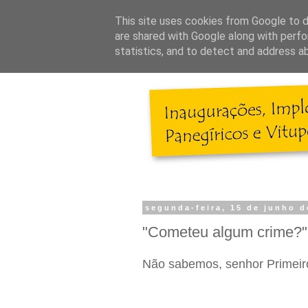
This site uses cookies from Google to de
are shared with Google along with perfo
statistics, and to detect and address a
segunda-feira, 15 de junho d
"Cometeu algum crime?"
Não sabemos, senhor Primeiro