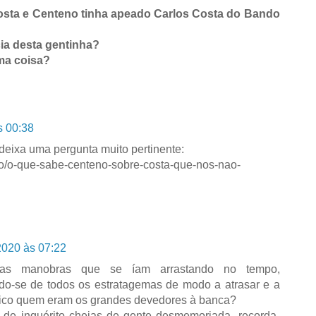
osta e Centeno tinha apeado Carlos Costa do Bando
ia desta gentinha?
ma coisa?
s 00:38
deixa uma pergunta muito pertinente:
iao/o-que-sabe-centeno-sobre-costa-que-nos-nao-
2020 às 07:22
vas manobras que se íam arrastando no tempo,
do-se de todos os estratagemas de modo a atrasar e a
blico quem eram os grandes devedores à banca?
 de inquérito cheias de gente desmemoriada, recorda-