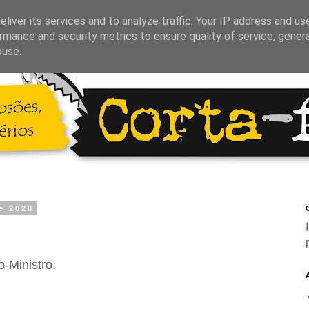
liver its services and to analyze traffic. Your IP address and us
rmance and security metrics to ensure quality of service, gene
buse.
e 2020
C
-Ministro.