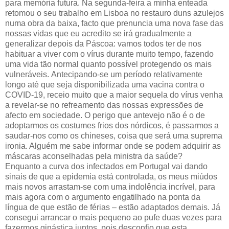
para memória futura. Na segunda-feira a minha enteada
retomou o seu trabalho em Lisboa no restauro duns azulejos
numa obra da baixa, facto que prenuncia uma nova fase das
nossas vidas que eu acredito se irá gradualmente a
generalizar depois da Páscoa: vamos todos ter de nos
habituar a viver com o vírus durante muito tempo, fazendo
uma vida tão normal quanto possível protegendo os mais
vulneráveis. Antecipando-se um período relativamente
longo até que seja disponibilizada uma vacina contra o
COVID-19, receio muito que a maior sequela do vírus venha
a revelar-se no refreamento das nossas expressões de
afecto em sociedade. O perigo que antevejo não é o de
adoptarmos os costumes frios dos nórdicos, é passarmos a
saudar-nos como os chineses, coisa que será uma suprema
ironia. Alguém me sabe informar onde se podem adquirir as
máscaras aconselhadas pela ministra da saúde?
Enquanto a curva dos infectados em Portugal vai dando
sinais de que a epidemia está controlada, os meus miúdos
mais novos arrastam-se com uma indolência incrível, para
mais agora com o argumento engatilhado na ponta da
língua de que estão de férias – estão adaptados demais. Já
consegui arrancar o mais pequeno ao pufe duas vezes para
fazermos ginástica juntos, pois desconfio que esta