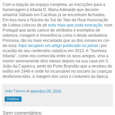
Com a lotação do espaço completa, as inscrições para a
homenagem à Infanta D. Maria Adelaide que decorre
amanhã Sábado em Cacilhas já se encontram fechadas.
Em boa hora o Núcleo do Sul do Tejo da Real Associação
de Lisboa colocou de pé
esta mais que justa evocação
, num
Portugal que tanto carece de símbolos e exemplos de
nobreza, coragem e irreverência como o desta verdadeira
Princesa, tão ou mais encantada que as dos romances cor-
de-rosa.
Aqui recupero um artigo publicado no jornal i
por
ocasião do seu centenário natalício em 2012. A "Senhora
Infanta", como era conhecida entre os seus amigos, viria a
morrer serenamente dois meses depois na sua casa em S.
João da Caparica, perto do Porto Brandão que a recebeu do
exíllio em 1949 e onde foi incansável no socorro às crianças
desfavorecidas, à margem dos usos e costumes da época.
João Távora
at
setembro 09, 2016
Partilhar
Sem comentários: