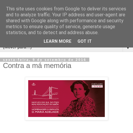
This site uses cookies from Google to deliver its services
and to analyze traffic. Your IP address and user-agent are
shared with Google along with performance and security
metrics to ensure quality of service, generate usage
statistics, and to detect and address abuse.
LEARN MORE
GOT IT
▼
sexta-feira, 9 de setembro de 2016
Contra a má memória