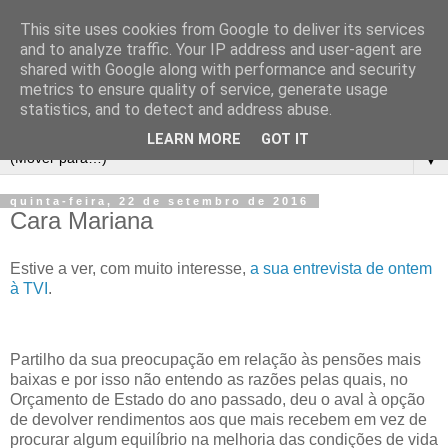
This site uses cookies from Google to deliver its services
and to analyze traffic. Your IP address and user-agent are
shared with Google along with performance and security
metrics to ensure quality of service, generate usage
statistics, and to detect and address abuse.
LEARN MORE
GOT IT
▼
quinta-feira, 22 de setembro de 2016
Cara Mariana
Estive a ver, com muito interesse,
a sua entrevista de ontem
à TVI
.
Partilho da sua preocupação em relação às pensões mais
baixas e por isso não entendo as razões pelas quais, no
Orçamento de Estado do ano passado, deu o aval à opção
de devolver rendimentos aos que mais recebem em vez de
procurar algum equilíbrio na melhoria das condições de vida