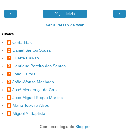
‹
›
Página inicial
Ver a versão da Web
Autores
Corta-fitas
Daniel Santos Sousa
Duarte Calvão
Henrique Pereira dos Santos
João Távora
João-Afonso Machado
José Mendonça da Cruz
José Miguel Roque Martins
Maria Teixeira Alves
Miguel A. Baptista
Com tecnologia do
Blogger
.