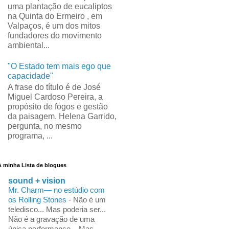
uma plantação de eucaliptos
na Quinta do Ermeiro , em
Valpaços, é um dos mitos
fundadores do movimento
ambiental...
"O Estado tem mais ego que
capacidade"
A frase do título é de José
Miguel Cardoso Pereira, a
propósito de fogos e gestão
da paisagem. Helena Garrido,
pergunta, no mesmo
programa, ...
A minha Lista de blogues
sound + vision
Mr. Charm— no estúdio com
os Rolling Stones
-
Não é um
teledisco... Mas poderia ser...
Não é a gravação de uma
única performance... Mas