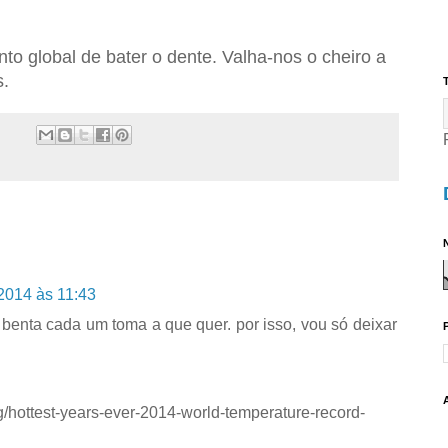
to global de bater o dente. Valha-nos o cheiro a
s.
T
N
2014 às 11:43
benta cada um toma a que quer. por isso, vou só deixar
g/hottest-years-ever-2014-world-temperature-record-