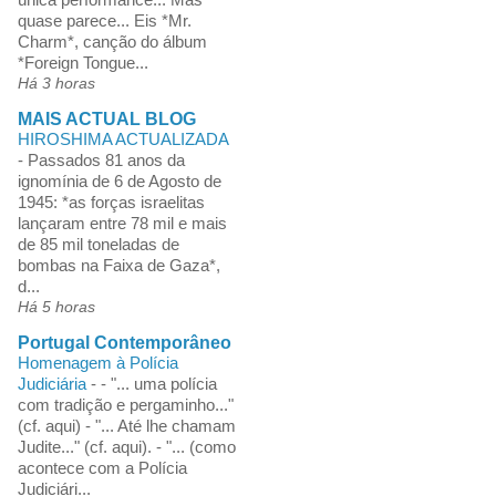
quase parece... Eis *Mr.
Charm*, canção do álbum
*Foreign Tongue...
Há 3 horas
MAIS ACTUAL BLOG
HIROSHIMA ACTUALIZADA
-
Passados 81 anos da
ignomínia de 6 de Agosto de
1945: *as forças israelitas
lançaram entre 78 mil e mais
de 85 mil toneladas de
bombas na Faixa de Gaza*,
d...
Há 5 horas
Portugal Contemporâneo
Homenagem à Polícia
Judiciária
-
- "... uma polícia
com tradição e pergaminho..."
(cf. aqui) - "... Até lhe chamam
Judite..." (cf. aqui). - "... (como
acontece com a Polícia
Judiciári...