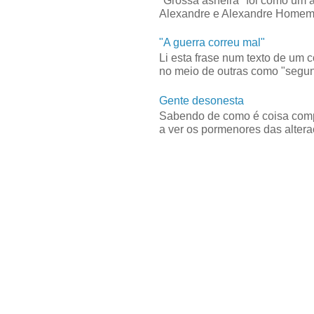
"Grossa asneira" foi como um 
Alexandre e Alexandre Homem C
"A guerra correu mal"
Li esta frase num texto de um 
no meio de outras como "segun
Gente desonesta
Sabendo de como é coisa compl
a ver os pormenores das alteraç