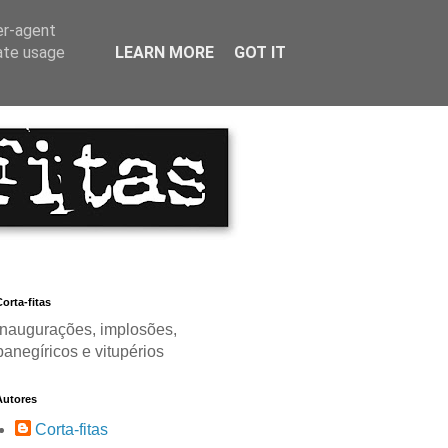
er-agent
rate usage
LEARN MORE
GOT IT
orta-fitas
Inaugurações, implosões,
panegíricos e vitupérios
Autores
Corta-fitas