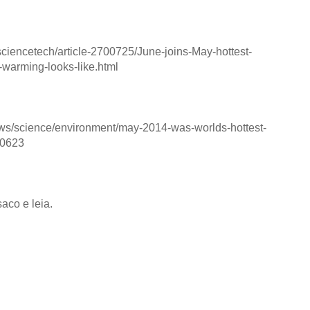
sciencetech/article-2700725/June-joins-May-hottest-
-warming-looks-like.html
ws/science/environment/may-2014-was-worlds-hottest-
40623
aco e leia.