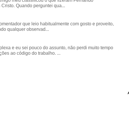
amigo meu classificou o que fizeram Fernando
risto. Quando perguntei qua...
comentador que leio habitualmente com gosto e proveito,
do qualquer observad...
exa e eu sei pouco do assunto, não perdi muito tempo
ões ao código do trabalho. ...