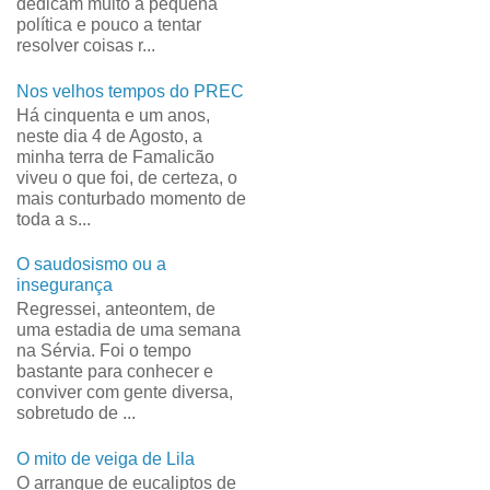
dedicam muito à pequena
política e pouco a tentar
resolver coisas r...
Nos velhos tempos do PREC
Há cinquenta e um anos,
neste dia 4 de Agosto, a
minha terra de Famalicão
viveu o que foi, de certeza, o
mais conturbado momento de
toda a s...
O saudosismo ou a
insegurança
Regressei, anteontem, de
uma estadia de uma semana
na Sérvia. Foi o tempo
bastante para conhecer e
conviver com gente diversa,
sobretudo de ...
O mito de veiga de Lila
O arranque de eucaliptos de