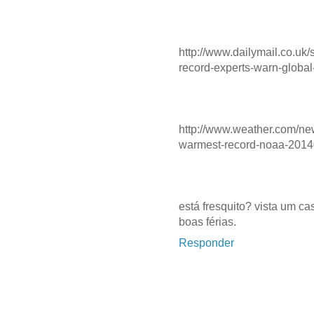
http://www.dailymail.co.uk/
record-experts-warn-global
http://www.weather.com/ne
warmest-record-noaa-201
está fresquito? vista um cas
boas férias.
Responder