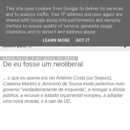
This site uses cookies from Google to deliver its services
and to analyze traffic. Your IP address and user-agent are
shared with Google along with performance and security
metrics to ensure quality of service, generate usage
statistics, and to detect and address abuse.
LEARN MORE
GOT IT
▼
sexta-feira, 4 de julho de 2014
De eu fosse um neoliberal
... o que eu queria era ver António Costa (ou Seguro),
Catarina Martins e Jerónimo de Sousa muito juntinhos num
governo “verdadeiramente de esquerda”, a renegar a dívida
pública, a recusar o tratado orçamental europeu, a adoptar
uma nova moeda, e a sair da UE.