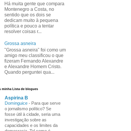
Há muita gente que compara
Montenegro a Costa, no
sentido que os dois se
dedicam muito à pequena
política e pouco a tentar
resolver coisas r...
Grossa asneira
"Grossa asneira" foi como um
amigo meu classificou o que
fizeram Fernando Alexandre
e Alexandre Homem Cristo.
Quando perguntei qua...
A minha Lista de blogues
Aspirina B
Dominguice
-
Para que serve
o jornalismo político? Se
fosse útil à cidade, seria uma
investigação sobre as
capacidades e os limites da
democracia. Tal como é