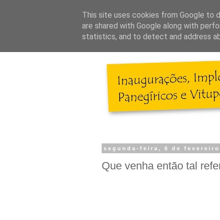
This site uses cookies from Google to de
are shared with Google along with perfo
statistics, and to detect and address a
segunda-feira, 6 de fevereir
Que venha então tal ref