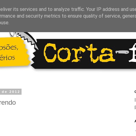
liver its services and to analyze traffic. Your IP address and us
rmance and security metrics to ensure quality of service, gene
buse.
o de 2012
C
erendo