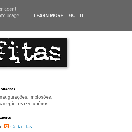
er-agent
rate usage
LEARN MORE
GOT IT
orta-fitas
Inaugurações, implosões,
panegíricos e vitupérios
Autores
Corta-fitas