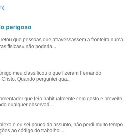
m)
io perigoso
retou que pessoas que atravessassem a fronteira numa
as físicas» não poderia...
amigo meu classificou o que fizeram Fernando
risto. Quando perguntei qua...
comentador que leio habitualmente com gosto e proveito,
do qualquer observad...
exa e eu sei pouco do assunto, não perdi muito tempo
ões ao código do trabalho. ...