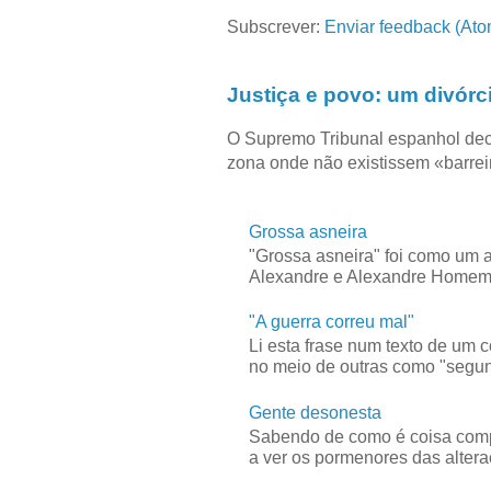
Subscrever:
Enviar feedback (Ato
Justiça e povo: um divórc
O Supremo Tribunal espanhol dec
zona onde não existissem «barreir
Grossa asneira
"Grossa asneira" foi como um 
Alexandre e Alexandre Homem C
"A guerra correu mal"
Li esta frase num texto de um 
no meio de outras como "segun
Gente desonesta
Sabendo de como é coisa compl
a ver os pormenores das alteraç