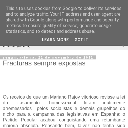
This site uses cookies from Google to deliver its services
and to analyze traffic. Your IP address and user-agent are
shared with Google along with performance and security
metrics to ensure quality of service, generate usage
statistics, and to detect and address abuse.
LEARN MORE
GOT IT
▼
segunda-feira, 21 de novembro de 2011
Fracturas sempre expostas
Os receios de que um Mariano Rajoy vitorioso revisse a lei
do "casamento" homossexual foram inutilmente
arremessados pelos socialistas e demais grupelhos do
nicho para a campanha das legislativas em Espanha: o
Partido Popular acabou conquistando uma retumbante
maioria absoluta. Pensando bem, talvez não tenha sido