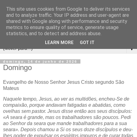
This site uses cookies from Google to deliver its services
and to analyze traffic. Your IP address and user-agent are
shared with Google along with performance and security
metrics to ensure quality of service, generate usage
statistics, and to detect and address abuse.
LEARN MORE
GOT IT
▼
domingo, 14 de junho de 2026
Domingo
Evangelho de Nosso Senhor Jesus Cristo segundo São
Mateus
Naquele tempo, Jesus, ao ver as multidões, encheu-Se de
compaixão, porque andavam fatigadas e abatidas, como
ovelhas sem pastor. Jesus disse então aos seus discípulos:
«A seara é grande, mas os trabalhadores são poucos. Pedi
ao Senhor da seara que mande trabalhadores para a sua
seara». Depois chamou a Si os seus doze discípulos e deu-
lhes poder de expulsar os espíritos impuros e de curar todas