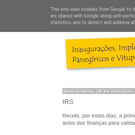
This site uses cookies from Google to de
are shared with Google along with perfo
statistics, and to detect and address a
quarta-feira, 18 de fevereiro
IRS
Recebi, por estes dias, a pri
aviso das finanças para valid