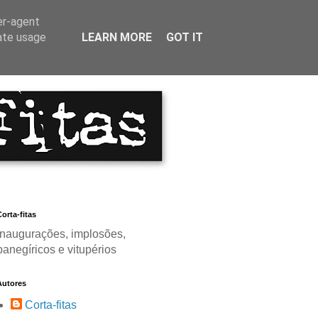
er-agent
rate usage
LEARN MORE
GOT IT
orta-fitas
Inaugurações, implosões,
panegíricos e vitupérios
Autores
Corta-fitas