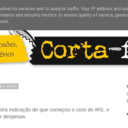
liver its services and to analyze traffic. Your IP address and us
rmance and security metrics to ensure quality of service, gene
buse.
 de 2026
C
meira indicação de que começou o ciclo do IRS, o
ar despesas.