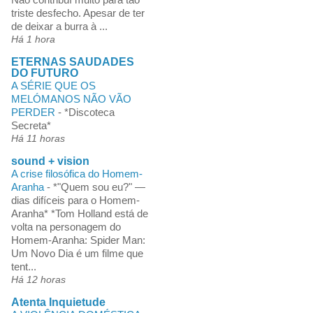
triste desfecho. Apesar de ter
de deixar a burra à ...
Há 1 hora
ETERNAS SAUDADES
DO FUTURO
A SÉRIE QUE OS
MELÓMANOS NÃO VÃO
PERDER
-
*Discoteca
Secreta*
Há 11 horas
sound + vision
A crise filosófica do Homem-
Aranha
-
*"Quem sou eu?" —
dias difíceis para o Homem-
Aranha* *Tom Holland está de
volta na personagem do
Homem-Aranha: Spider Man:
Um Novo Dia é um filme que
tent...
Há 12 horas
Atenta Inquietude