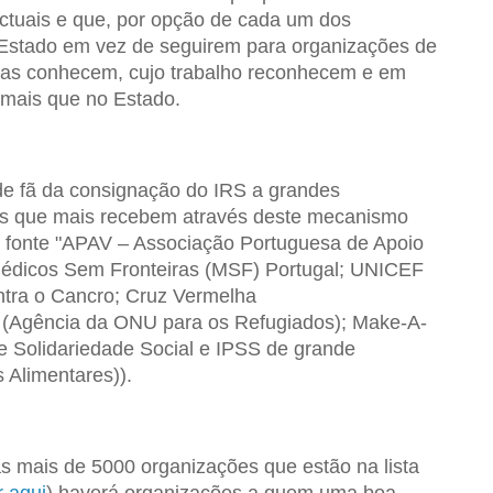
ctuais e que, por opção de cada um dos
 Estado em vez de seguirem para organizações de
soas conhecem, cujo trabalho reconhecem e em
mais que no Estado.
e fã da consignação do IRS a grandes
es que mais recebem através deste mecanismo
 fonte "APAV – Associação Portuguesa de Apoio
Médicos Sem Fronteiras (MSF) Portugal; UNICEF
ntra o Cancro; Cruz Vermelha
(Agência da ONU para os Refugiados); Make-A-
e Solidariedade Social e IPSS de grande
 Alimentares)).
s mais de 5000 organizações que estão na lista
r aqui
) haverá organizações a quem uma boa