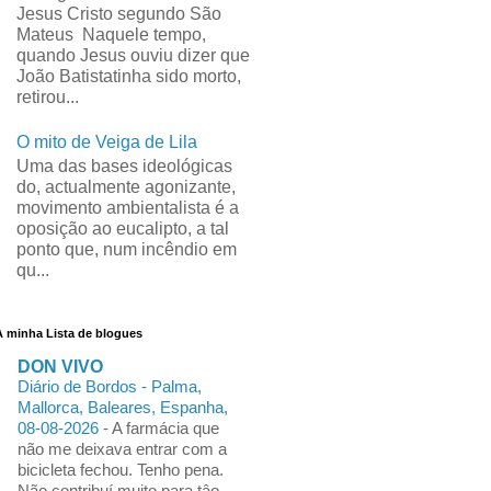
Jesus Cristo segundo São
Mateus Naquele tempo,
quando Jesus ouviu dizer que
João Batistatinha sido morto,
retirou...
O mito de Veiga de Lila
Uma das bases ideológicas
do, actualmente agonizante,
movimento ambientalista é a
oposição ao eucalipto, a tal
ponto que, num incêndio em
qu...
A minha Lista de blogues
DON VIVO
Diário de Bordos - Palma,
Mallorca, Baleares, Espanha,
08-08-2026
-
A farmácia que
não me deixava entrar com a
bicicleta fechou. Tenho pena.
Não contribuí muito para tâo