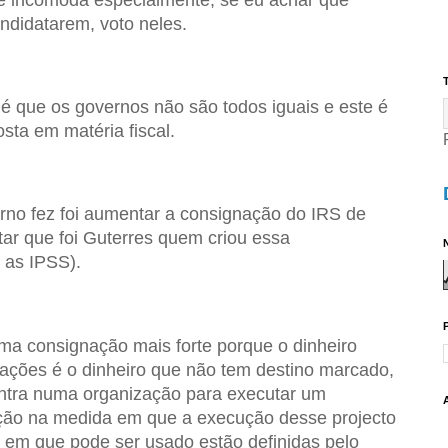
e incomoda especialmente, se eu achar que
andidatarem, voto neles.
T
, é que os governos não são todos iguais e este é
ta em matéria fiscal.
rno fez foi aumentar a consignação do IRS de
ar que foi Guterres quem criou essa
N
 as IPSS).
a consignação mais forte porque o dinheiro
zações é o dinheiro que não tem destino marcado,
entra numa organização para executar um
zação na medida em que a execução desse projecto
s em que pode ser usado estão definidas pelo