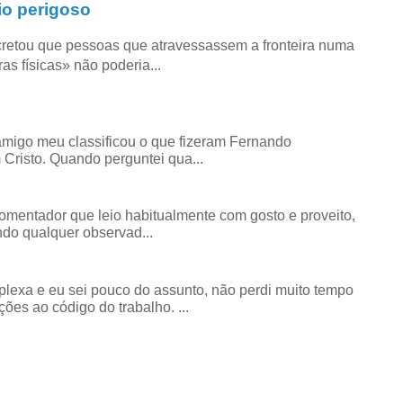
io perigoso
retou que pessoas que atravessassem a fronteira numa
as físicas» não poderia...
amigo meu classificou o que fizeram Fernando
risto. Quando perguntei qua...
comentador que leio habitualmente com gosto e proveito,
do qualquer observad...
exa e eu sei pouco do assunto, não perdi muito tempo
ões ao código do trabalho. ...