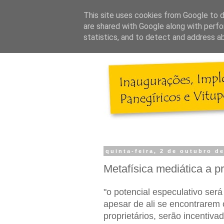
This site uses cookies from Google to de
are shared with Google along with perfo
statistics, and to detect and address a
quinta-feira, 2 de outubro d
Metafísica mediática a p
"o potencial especulativo ser
apesar de ali se encontrarem
proprietários, serão incentivad