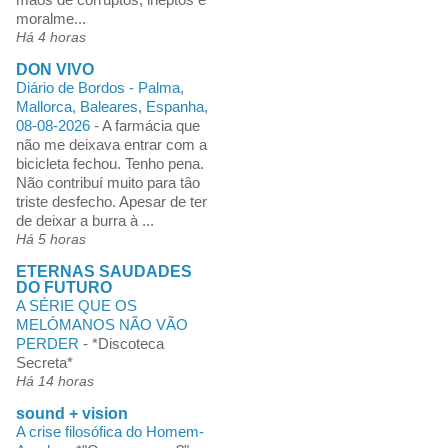
moralme...
Há 4 horas
DON VIVO
Diário de Bordos - Palma,
Mallorca, Baleares, Espanha,
08-08-2026
-
A farmácia que
não me deixava entrar com a
bicicleta fechou. Tenho pena.
Não contribuí muito para tâo
triste desfecho. Apesar de ter
de deixar a burra à ...
Há 5 horas
ETERNAS SAUDADES
DO FUTURO
A SÉRIE QUE OS
MELÓMANOS NÃO VÃO
PERDER
-
*Discoteca
Secreta*
Há 14 horas
sound + vision
A crise filosófica do Homem-