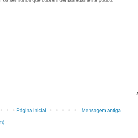
ar os senhorios que cobram demasiadamente pouco.
Página inicial
Mensagem antiga
m)