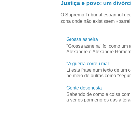
Justiça e povo: um divórc
O Supremo Tribunal espanhol dec
zona onde não existissem «barreir
Grossa asneira
"Grossa asneira" foi como um 
Alexandre e Alexandre Homem C
"A guerra correu mal"
Li esta frase num texto de um 
no meio de outras como "segun
Gente desonesta
Sabendo de como é coisa compl
a ver os pormenores das alteraç