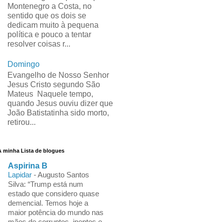
Montenegro a Costa, no
sentido que os dois se
dedicam muito à pequena
política e pouco a tentar
resolver coisas r...
Domingo
Evangelho de Nosso Senhor
Jesus Cristo segundo São
Mateus Naquele tempo,
quando Jesus ouviu dizer que
João Batistatinha sido morto,
retirou...
A minha Lista de blogues
Aspirina B
Lapidar
-
Augusto Santos
Silva: “Trump está num
estado que considero quase
demencial. Temos hoje a
maior potência do mundo nas
mãos de corruptos, ineptos e