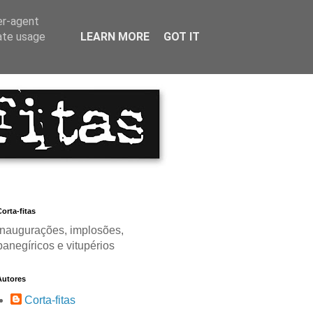
er-agent
rate usage
LEARN MORE
GOT IT
orta-fitas
Inaugurações, implosões,
panegíricos e vitupérios
Autores
Corta-fitas