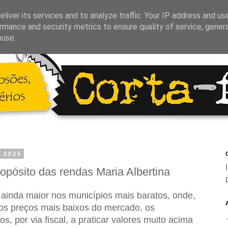
liver its services and to analyze traffic. Your IP address and us
rmance and security metrics to ensure quality of service, gene
buse.
e 2025
C
ropósito das rendas Maria Albertina
á ainda maior nos municípios mais baratos, onde,
 os preços mais baixos do mercado, os
os, por via fiscal, a praticar valores muito acima