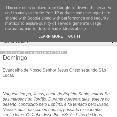
This site uses cookies from Google to deliver its services
and to analyze traffic. Your IP address and user-agent are
shared with Google along with performance and security
metrics to ensure quality of service, generate usage
statistics, and to detect and address abuse.
LEARN MORE
GOT IT
▼
domingo, 9 de março de 2025
Domingo
Evangelho de Nosso Senhor Jesus Cristo segundo São
Lucas
Naquele tempo, Jesus, cheio do Espírito Santo, retirou-Se
das margens do Jordão. Durante quarenta dias, esteve no
deserto, conduzido pelo Espírito, e foi tentado pelo Diabo.
Nesses dias não comeu nada e, passado esse tempo,
sentiu fome. O Diabo disse-lhe: «Se és Filho de Deus,