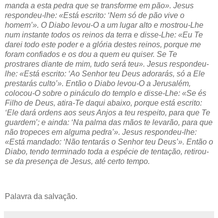
manda a esta pedra que se transforme em pão». Jesus
respondeu-lhe: «Está escrito: ‘Nem só de pão vive o
homem’». O Diabo levou-O a um lugar alto e mostrou-Lhe
num instante todos os reinos da terra e disse-Lhe: «Eu Te
darei todo este poder e a glória destes reinos, porque me
foram confiados e os dou a quem eu quiser. Se Te
prostrares diante de mim, tudo será teu». Jesus respondeu-
lhe: «Está escrito: ‘Ao Senhor teu Deus adorarás, só a Ele
prestarás culto’». Então o Diabo levou-O a Jerusalém,
colocou-O sobre o pináculo do templo e disse-Lhe: «Se és
Filho de Deus, atira-Te daqui abaixo, porque está escrito:
‘Ele dará ordens aos seus Anjos a teu respeito, para que Te
guardem’; e ainda: ‘Na palma das mãos te levarão, para que
não tropeces em alguma pedra’». Jesus respondeu-lhe:
«Está mandado: ‘Não tentarás o Senhor teu Deus’». Então o
Diabo, tendo terminado toda a espécie de tentação, retirou-
se da presença de Jesus, até certo tempo.
Palavra da salvação.