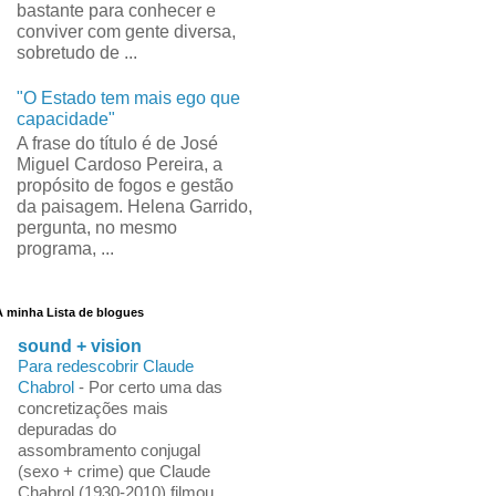
bastante para conhecer e
conviver com gente diversa,
sobretudo de ...
"O Estado tem mais ego que
capacidade"
A frase do título é de José
Miguel Cardoso Pereira, a
propósito de fogos e gestão
da paisagem. Helena Garrido,
pergunta, no mesmo
programa, ...
A minha Lista de blogues
sound + vision
Para redescobrir Claude
Chabrol
-
Por certo uma das
concretizações mais
depuradas do
assombramento conjugal
(sexo + crime) que Claude
Chabrol (1930-2010) filmou