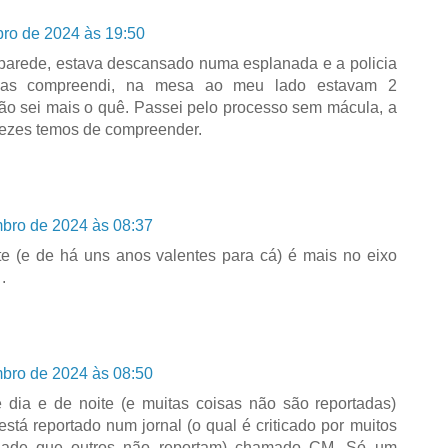
ro de 2024 às 19:50
 parede, estava descansado numa esplanada e a policia
 mas compreendi, na mesa ao meu lado estavam 2
não sei mais o quê. Passei pelo processo sem mácula, a
 vezes temos de compreender.
bro de 2024 às 08:37
e (e de há uns anos valentes para cá) é mais no eixo
.
bro de 2024 às 08:50
dia e de noite (e muitas coisas não são reportadas)
stá reportado num jornal (o qual é criticado por muitos
lidade que outros não reportam) chamado CM. Só um