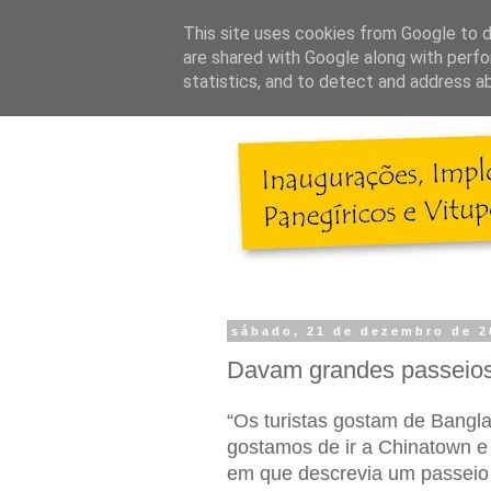
This site uses cookies from Google to de
are shared with Google along with perfo
statistics, and to detect and address a
sábado, 21 de dezembro de 2
Davam grandes passeios 
“Os turistas gostam de Bang
gostamos de ir a Chinatown e a
em que descrevia um passeio 