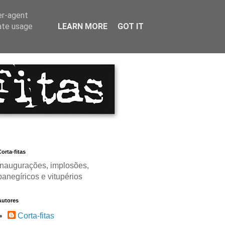
er-agent
rate usage
LEARN MORE
GOT IT
orta-fitas
Inaugurações, implosões,
panegíricos e vitupérios
Autores
Corta-fitas