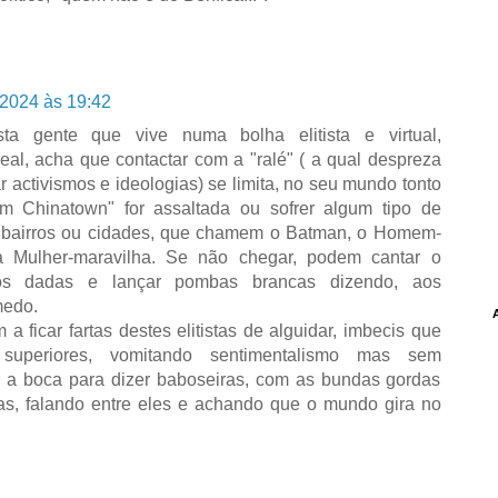
2024 às 19:42
sta gente que vive numa bolha elitista e virtual,
l, acha que contactar com a "ralé" ( a qual despreza
ar activismos e ideologias) se limita, no seu mundo tonto
 em Chinatown" for assaltada ou sofrer algum tipo de
os bairros ou cidades, que chamem o Batman, o Homem-
a Mulher-maravilha. Se não chegar, podem cantar o
os dadas e lançar pombas brancas dizendo, aos
medo.
 ficar fartas destes elitistas de alguidar, imbecis que
uperiores, vomitando sentimentalismo mas sem
a boca para dizer baboseiras, com as bundas gordas
as, falando entre eles e achando que o mundo gira no