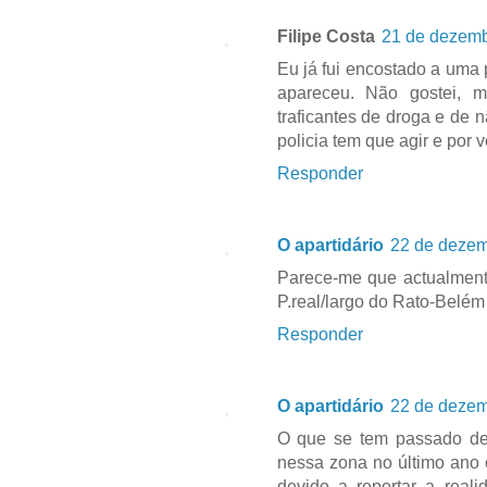
Filipe Costa
21 de dezemb
Eu já fui encostado a uma
apareceu. Não gostei,
traficantes de droga e de 
policia tem que agir e por
Responder
O apartidário
22 de dezem
Parece-me que actualment
P.real/largo do Rato-Belém 
Responder
O apartidário
22 de dezem
O que se tem passado de 
nessa zona no último ano e
devido a reportar a rea