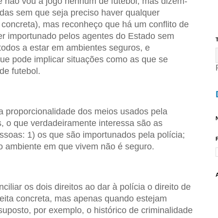
ue não vou a jogo nenhum de futebol, mas dizem-
adas sem que seja preciso haver qualquer
concreta), mas reconheço que há um conflito de
 ser importunado pelos agentes do Estado sem
T
e todos a estar em ambientes seguros, e
ue pode implicar situações como as que se
de futebol.
 a proporcionalidade dos meios usados pela
N
is, o que verdadeiramente interessa são as
ssoas: 1) os que são importunados pela polícia;
o ambiente em que vivem não é seguro.
iliar os dois direitos ao dar à polícia o direito de
eita concreta, mas apenas quando estejam
uposto, por exemplo, o histórico de criminalidade