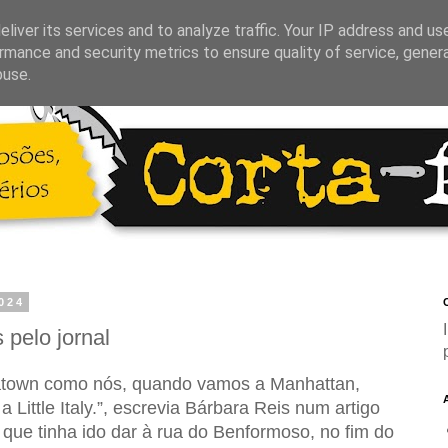
liver its services and to analyze traffic. Your IP address and us
rmance and security metrics to ensure quality of service, gene
buse.
024
C
pelo jornal
latown como nós, quando vamos a Manhattan,
 Little Italy.”, escrevia Bárbara Reis num artigo
que tinha ido dar à rua do Benformoso, no fim do