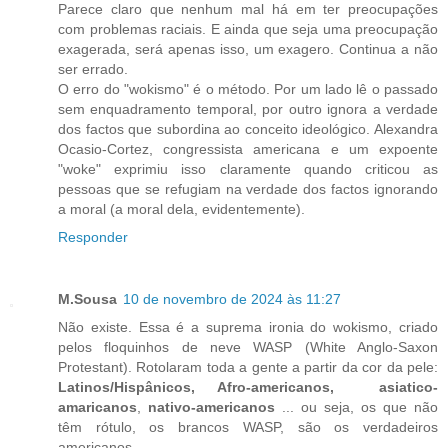
Parece claro que nenhum mal há em ter preocupações
com problemas raciais. E ainda que seja uma preocupação
exagerada, será apenas isso, um exagero. Continua a não
ser errado.
O erro do "wokismo" é o método. Por um lado lê o passado
sem enquadramento temporal, por outro ignora a verdade
dos factos que subordina ao conceito ideológico. Alexandra
Ocasio-Cortez, congressista americana e um expoente
"woke" exprimiu isso claramente quando criticou as
pessoas que se refugiam na verdade dos factos ignorando
a moral (a moral dela, evidentemente).
Responder
M.Sousa
10 de novembro de 2024 às 11:27
Não existe. Essa é a suprema ironia do wokismo, criado
pelos floquinhos de neve WASP (White Anglo-Saxon
Protestant). Rotolaram toda a gente a partir da cor da pele:
Latinos/Hispânicos, Afro-americanos,
asiatico-
amaricanos
,
nativo-americanos
... ou seja, os que não
têm rótulo, os brancos WASP, são os verdadeiros
americanos...