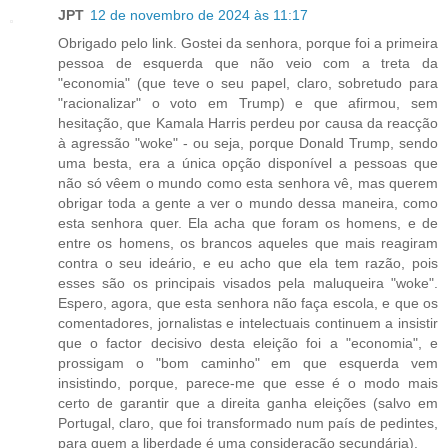
JPT
12 de novembro de 2024 às 11:17
Obrigado pelo link. Gostei da senhora, porque foi a primeira
pessoa de esquerda que não veio com a treta da
"economia" (que teve o seu papel, claro, sobretudo para
"racionalizar" o voto em Trump) e que afirmou, sem
hesitação, que Kamala Harris perdeu por causa da reacção
à agressão "woke" - ou seja, porque Donald Trump, sendo
uma besta, era a única opção disponível a pessoas que
não só vêem o mundo como esta senhora vê, mas querem
obrigar toda a gente a ver o mundo dessa maneira, como
esta senhora quer. Ela acha que foram os homens, e de
entre os homens, os brancos aqueles que mais reagiram
contra o seu ideário, e eu acho que ela tem razão, pois
esses são os principais visados pela maluqueira "woke".
Espero, agora, que esta senhora não faça escola, e que os
comentadores, jornalistas e intelectuais continuem a insistir
que o factor decisivo desta eleição foi a "economia", e
prossigam o "bom caminho" em que esquerda vem
insistindo, porque, parece-me que esse é o modo mais
certo de garantir que a direita ganha eleições (salvo em
Portugal, claro, que foi transformado num país de pedintes,
para quem a liberdade é uma consideração secundária).