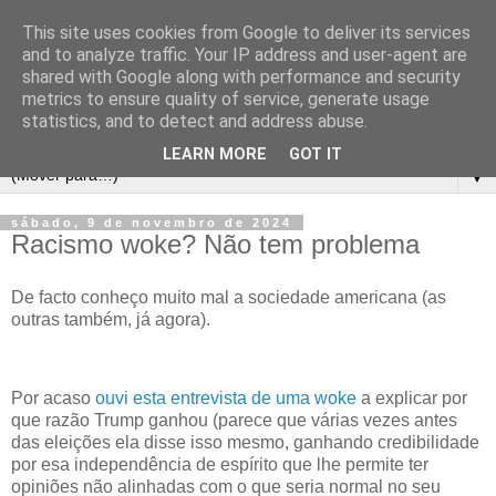
This site uses cookies from Google to deliver its services
and to analyze traffic. Your IP address and user-agent are
shared with Google along with performance and security
metrics to ensure quality of service, generate usage
statistics, and to detect and address abuse.
LEARN MORE
GOT IT
▼
sábado, 9 de novembro de 2024
Racismo woke? Não tem problema
De facto conheço muito mal a sociedade americana (as
outras também, já agora).
Por acaso
ouvi esta entrevista de uma woke
a explicar por
que razão Trump ganhou (parece que várias vezes antes
das eleições ela disse isso mesmo, ganhando credibilidade
por esa independência de espírito que lhe permite ter
opiniões não alinhadas com o que seria normal no seu