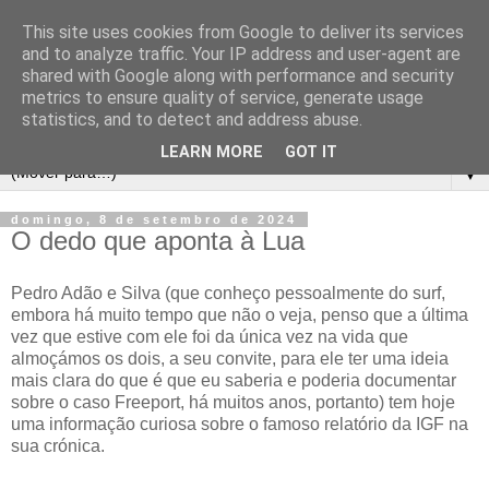
This site uses cookies from Google to deliver its services
and to analyze traffic. Your IP address and user-agent are
shared with Google along with performance and security
metrics to ensure quality of service, generate usage
statistics, and to detect and address abuse.
LEARN MORE
GOT IT
▼
domingo, 8 de setembro de 2024
O dedo que aponta à Lua
Pedro Adão e Silva (que conheço pessoalmente do surf,
embora há muito tempo que não o veja, penso que a última
vez que estive com ele foi da única vez na vida que
almoçámos os dois, a seu convite, para ele ter uma ideia
mais clara do que é que eu saberia e poderia documentar
sobre o caso Freeport, há muitos anos, portanto) tem hoje
uma informação curiosa sobre o famoso relatório da IGF na
sua crónica.