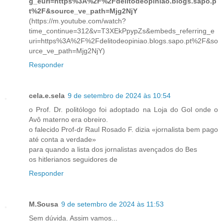
g_euri=https%3A%2F%2Fdelitodeopiniao.blogs.sapo.p
t%2F&source_ve_path=Mjg2NjY
(https://m.youtube.com/watch?
time_continue=312&v=T3XEkPpypZs&embeds_referring_e
uri=https%3A%2F%2Fdelitodeopiniao.blogs.sapo.pt%2F&so
urce_ve_path=Mjg2NjY)
Responder
cela.e.sela
9 de setembro de 2024 às 10:54
o Prof. Dr. politólogo foi adoptado na Loja do Gol onde o
Avô materno era obreiro.
o falecido Prof-dr Raul Rosado F. dizia «jornalista bem pago
até conta a verdade»
para quando a lista dos jornalistas avençados do Bes
os hitlerianos seguidores de
Responder
M.Sousa
9 de setembro de 2024 às 11:53
Sem dúvida. Assim vamos...