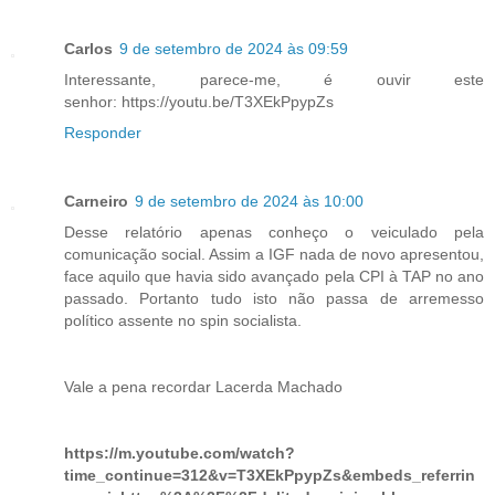
Carlos
9 de setembro de 2024 às 09:59
Interessante, parece-me, é ouvir este
senhor: https://youtu.be/T3XEkPpypZs
Responder
Carneiro
9 de setembro de 2024 às 10:00
Desse relatório apenas conheço o veiculado pela
comunicação social. Assim a IGF nada de novo apresentou,
face aquilo que havia sido avançado pela CPI à TAP no ano
passado. Portanto tudo isto não passa de arremesso
político assente no spin socialista.
Vale a pena recordar Lacerda Machado
https://m.youtube.com/watch?
time_continue=312&v=T3XEkPpypZs&embeds_referrin