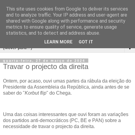
This site uses cookies from Google to deliver its services
and to analyze traffic. Your IP address and user-agent are
shared with Google along with performance and security
metrics to ensure quality of service, generate usage
statistics, and to detect and address abuse.
LEARN MORE
GOT IT
▼
quarta-feira, 27 de março de 2024
Travar o projecto da direita
Ontem, por acaso, ouvi umas partes da rábula da eleição do
Presidente da Assembleia da República, ainda antes de se
saber do "
Korbut flip
" do Chega.
Uma das coisas interessantes que ouvi foram as variações
dos partidos anti-democráticos (PC, BE e PAN) sobre a
necessidade de travar o projecto da direita.