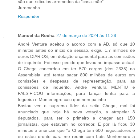
são que ridículos arremedos da "casa-mãe"...
Juromenha
Responder
Manuel da Rocha
27 de março de 2024 às 11:38
André Ventura aceitou o acordo com a AD, só que 10
minutos antes do início da sessão, exigiu 1,7 milhões de
euros DIÁRIOS, em dotação orçamental para as comissões
de inquérito. Foi esse pedido que levou ao impasse actual.
O Chega concordou em ter 570 cargos (dos 2335) na
Assembleia, até tentar sacar 800 milhões de euros em
comissões e despesas de representação, para as
comissões de inquérito. André Ventura MENTIU e
FALSIFICOU informações, para lançar lenha para a
fogueira e Montenegro caiu que nem patinho.
Bastou ver o supremo líder da seita Chega, mal foi
anunciado que hoje há nova votação, a atropelar 3
deputados, para ser o primeiro a chegar aos 150
jornalistas, que estavam no corredor. E por lá ficou 30
minutos a anunciar que "o Chega tem 600 negociadores e
eu estou pronto para me reunir com Luís Montenegro a