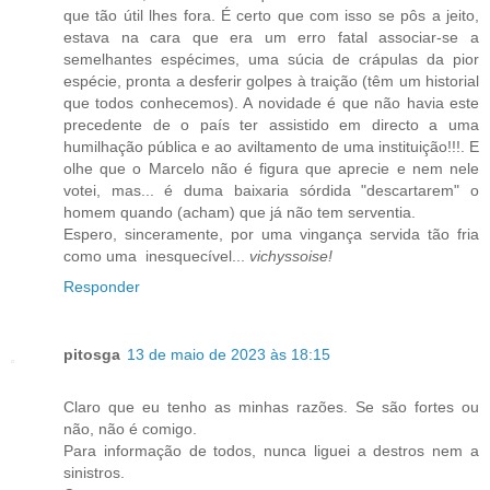
que tão útil lhes fora. É certo que com isso se pôs a jeito,
estava na cara que era um erro fatal associar-se a
semelhantes espécimes, uma súcia de crápulas da pior
espécie, pronta a desferir golpes à traição (têm um historial
que todos conhecemos). A novidade é que não havia este
precedente de o país ter assistido em directo a uma
humilhação pública e ao aviltamento de uma instituição!!!. E
olhe que o Marcelo não é figura que aprecie e nem nele
votei, mas... é duma baixaria sórdida "descartarem" o
homem quando (acham) que já não tem serventia.
Espero, sinceramente, por uma vingança servida tão fria
como uma inesquecível...
vichyssoise!
Responder
pitosga
13 de maio de 2023 às 18:15
Claro que eu tenho as minhas razões. Se são fortes ou
não, não é comigo.
Para informação de todos, nunca liguei a destros nem a
sinistros.