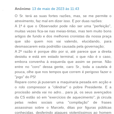
Anónimo
13 de maio de 2023 às 11:43
O Sr. terá as suas fortes razões, mas, se me permite o
atrevimento, faz mal em dizer isso. E por duas razões:
A 1ª é que o Observador pode não ser uma "perfeição",
muitas vezes fica-se nas meias-tintas, mas tem muito bons
artigos de fundo e dos melhores cronistas da nossa praça
que são quem nos vai valendo, elucidando, para
desmascarem esta podridão causada pela governação;
A 2ª razão é porque dito por si, até parece que a direita
desistiu e está
em estado terminal, o que não é o caso,
embora convenha à esquerda que assim se pense. Não
entre no "coro" dessa gente, caro Sr., toda a cautela é
pouca, olhe que nos tempos que correm é perigoso fazer o
"jogo" do PS!
Repare como já puseram a maquinaria pesada em acção e
o rolo compressor a "cilindrar" o pobre Presidente. E a
procissão ainda vai no adro... para já, os seus avençados
da CS estão só em "exercícios de aquecimento"; já circula
pelas redes sociais uma "compilação" de frases
assassinas
sobre o Marcelo, ditas por figuras públicas
conhecidas, desferindo ataques violentíssimos ao homem