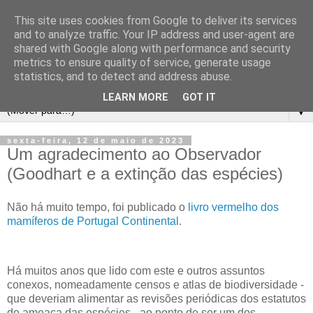
This site uses cookies from Google to deliver its services
and to analyze traffic. Your IP address and user-agent are
shared with Google along with performance and security
metrics to ensure quality of service, generate usage
statistics, and to detect and address abuse.
LEARN MORE
GOT IT
▼
sexta-feira, 12 de maio de 2023
Um agradecimento ao Observador
(Goodhart e a extinção das espécies)
Não há muito tempo, foi publicado o
livro vermelho dos
mamíferos de Portugal Continental
.
Há muitos anos que lido com este e outros assuntos
conexos, nomeadamente censos e atlas de biodiversidade -
que deveriam alimentar as revisões periódicas dos estatutos
de ameaça das espécies - ao ponto de ser um dos