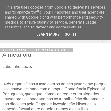
This site uses cookies from Google to deliver its services
and to analyze traffic. Your IP address and user-agent are
shared with Google along with performance and security
metrics to ensure quality of service, generate usage
statistics, and to detect and address abuse.
LEARN MORE
GOT IT
▼
quinta-feira, 16 de março de 2023
A metáfora
Laborinho Lúcio:
"Nós organizámos a lista com os nomes justamente porque
isso estava acertado com a própria Conferência Episcopal
Portuguesa, que o que iríamos entregar eram alegados
abusadores e entregaríamos no trabalho feito diretamente
nas dioceses pelo Grupo de Investigação Histórica, a
conexão factual entre aqueles nomes e esta lista.