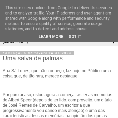
This site uses cookies from Google to deliver its services
and to analyze traffic. Your IP address and user-agent are
shared with Google along with performance and security
metrics to ensure quality of service, generate usage
statistics, and to detect and address abuse.
LEARN MORE
GOT IT
▼
domingo, 5 de fevereiro de 2023
Uma salva de palmas
Ana Sá Lopes, que não conheço, faz hoje no Público uma
coisa que, de tão rara, merece destaque.
Por puro acaso, estou agora a começar as ler as memórias
de Albert Speer (depois de ter lido, com proveito, um diário
de José Rentes de Carvalho, um escritor a que
progressivamente vou dando mais atenção) e uma das
características dessas memórias, na opinião dos que as