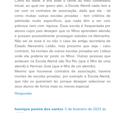
Como eu disse, e era esse o cerne do meu comentário
inicial, ao qual me quero ater, a Escola Alemã nada tem a
ver com os contratos de associação, dado que ela - tal
como muitas outras escolas privadas - tem critérios de
admissão muito específicos, que nada têm a ver com
pobreza nem com riqueza. Essa escola é frequentada por
alunos cujos pais desejam que os filhos aprendam alemão
e possam possivelmente prosseguir estudos na Alemanha.
Não sei se esse é ou não o caso da antiga secretária de
Estado Alexandra Leitão, mas presumo que seja - caso
contrário, há montes de outras escolas privadas em Lisboa
onde ela poderia ter posto os filhos. Outras pessoas que
andaram na Escola Alemã são Rui Rio (que é filho de uma
alemã) e Herman José (que é filho de um alemão).
Mesmo que houvesse contratos de associação, haveria
montes de escolas privadas, por exemplo a Escola Alemã,
que não os quereriam ter, porque desejam selecionar os
seus alunos de forma mais ou menos especial.
Responder
henrique pereira dos santos
5 de fevereiro de 2023 às