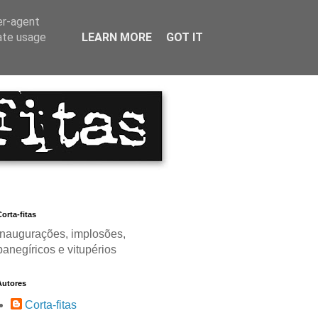
er-agent
rate usage
LEARN MORE
GOT IT
orta-fitas
Inaugurações, implosões,
panegíricos e vitupérios
Autores
Corta-fitas