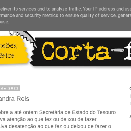
liver its services and to analyze traffic. Your IP address and us
rmance and security metrics to ensure quality of service, gene
buse.
 de 2022
C
andra Reis
sobre a até ontem Secretária de Estado do Tesouro
a atenção ao que fez ou deixou de fazer
iva desatenção ao que fez ou deixou de fazer o