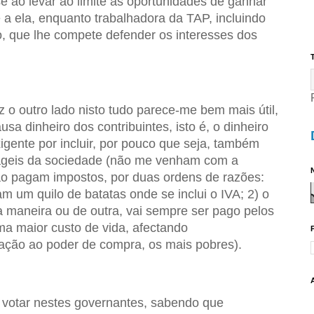
e ao levar ao limite as oportunidades de ganhar
 a ela, enquanto trabalhadora da TAP, incluindo
, que lhe compete defender os interesses dos
T
z o outro lado nisto tudo parece-me bem mais útil,
a dinheiro dos contribuintes, isto é, o dinheiro
igente por incluir, por pouco que seja, também
rágeis da sociedade (não me venham com a
N
o pagam impostos, por duas ordens de razões:
 um quilo de batatas onde se inclui o IVA; 2) o
 maneira ou de outra, vai sempre ser pago pelos
ma maior custo de vida, afectando
ação ao poder de compra, os mais pobres).
 votar nestes governantes, sabendo que