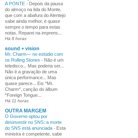
A PONTE
-
Depois da pausa
do almoço na lida do Monte,
que com a abafura do Alentejo
sabe ainda melhor, é quase
sempre o tempo para estas
notas. Reparei na imprens...
Há 8 horas
sound + vision
Mr. Charm— no estúdio com
os Rolling Stones
-
Não é um
teledisco... Mas poderia ser...
Não é a gravação de uma
única performance... Mas
quase parece... Eis *Mr.
Charm*, canção do álbum
*Foreign Tongue...
Há 11 horas
OUTRA MARGEM
O Governo optou por
desinvestir no SNS: a morte
do SNS está anunciada
-
Esta
ministra é competente, sabe