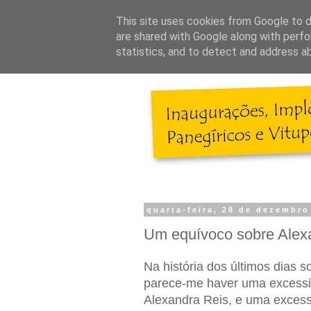
This site uses cookies from Google to de
are shared with Google along with perfo
statistics, and to detect and address a
quarta-feira, 28 de dezembro
Um equívoco sobre Alex
Na história dos últimos dias 
parece-me haver uma excessiv
Alexandra Reis, e uma excess