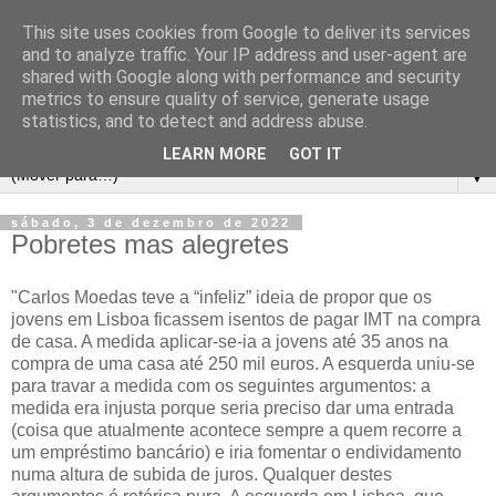
This site uses cookies from Google to deliver its services
and to analyze traffic. Your IP address and user-agent are
shared with Google along with performance and security
metrics to ensure quality of service, generate usage
statistics, and to detect and address abuse.
LEARN MORE
GOT IT
▼
sábado, 3 de dezembro de 2022
Pobretes mas alegretes
"Carlos Moedas teve a “infeliz” ideia de propor que os
jovens em Lisboa ficassem isentos de pagar IMT na compra
de casa. A medida aplicar-se-ia a jovens até 35 anos na
compra de uma casa até 250 mil euros. A esquerda uniu-se
para travar a medida com os seguintes argumentos: a
medida era injusta porque seria preciso dar uma entrada
(coisa que atualmente acontece sempre a quem recorre a
um empréstimo bancário) e iria fomentar o endividamento
numa altura de subida de juros. Qualquer destes