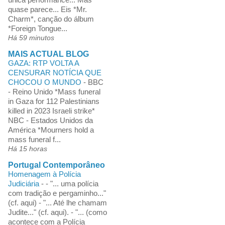
quase parece... Eis *Mr.
Charm*, canção do álbum
*Foreign Tongue...
Há 59 minutos
MAIS ACTUAL BLOG
GAZA: RTP VOLTA A
CENSURAR NOTÍCIA QUE
CHOCOU O MUNDO
-
BBC
- Reino Unido *Mass funeral
in Gaza for 112 Palestinians
killed in 2023 Israeli strike*
NBC - Estados Unidos da
América *Mourners hold a
mass funeral f...
Há 15 horas
Portugal Contemporâneo
Homenagem à Polícia
Judiciária
-
- "... uma polícia
com tradição e pergaminho..."
(cf. aqui) - "... Até lhe chamam
Judite..." (cf. aqui). - "... (como
acontece com a Polícia