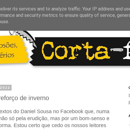
liver its services and to analyze traffic. Your IP address and us
rmance and security metrics to ensure quality of service, gene
buse.
 2022
C
eforço de inverno
textos do Daniel Sousa no Facebook que, numa
m não só pela erudição, mas por um bom-senso e
forma. Estou certo que cedo os nossos leitores