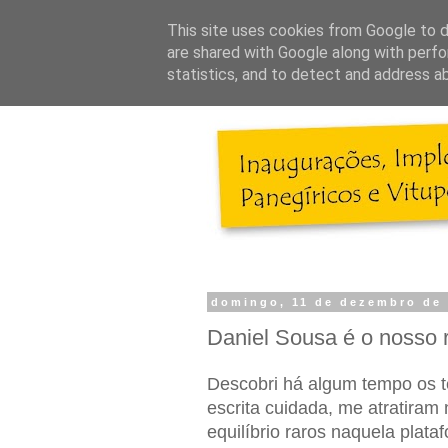
This site uses cookies from Google to de
are shared with Google along with perfo
statistics, and to detect and address a
domingo, 11 de dezembro de
Daniel Sousa é o nosso r
Descobri há algum tempo os 
escrita cuidada, me atratira
equilíbrio raros naquela plata