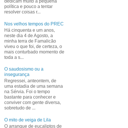
dedicam muito à pequena
política e pouco a tentar
resolver coisas r...
Nos velhos tempos do PREC
Há cinquenta e um anos,
neste dia 4 de Agosto, a
minha terra de Famalicão
viveu o que foi, de certeza, o
mais conturbado momento de
toda a s...
O saudosismo ou a
insegurança
Regressei, anteontem, de
uma estadia de uma semana
na Sérvia. Foi o tempo
bastante para conhecer e
conviver com gente diversa,
sobretudo de ...
O mito de veiga de Lila
O arranque de eucaliptos de