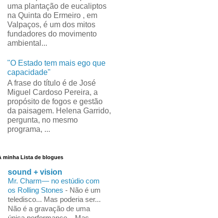
uma plantação de eucaliptos
na Quinta do Ermeiro , em
Valpaços, é um dos mitos
fundadores do movimento
ambiental...
"O Estado tem mais ego que
capacidade"
A frase do título é de José
Miguel Cardoso Pereira, a
propósito de fogos e gestão
da paisagem. Helena Garrido,
pergunta, no mesmo
programa, ...
A minha Lista de blogues
sound + vision
Mr. Charm— no estúdio com
os Rolling Stones
-
Não é um
teledisco... Mas poderia ser...
Não é a gravação de uma
única performance... Mas