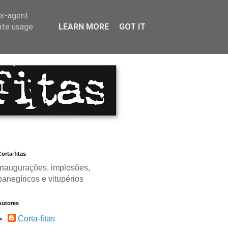
er-agent
rate usage
LEARN MORE
GOT IT
orta-fitas
Inaugurações, implosões,
panegíricos e vitupérios
Autores
Corta-fitas