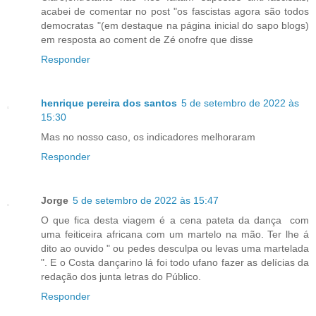
acabei de comentar no post "os fascistas agora são todos
democratas "(em destaque na página inicial do sapo blogs)
em resposta ao coment de Zé onofre que disse
Responder
henrique pereira dos santos
5 de setembro de 2022 às
15:30
Mas no nosso caso, os indicadores melhoraram
Responder
Jorge
5 de setembro de 2022 às 15:47
O que fica desta viagem é a cena pateta da dança com
uma feiticeira africana com um martelo na mão. Ter lhe á
dito ao ouvido " ou pedes desculpa ou levas uma martelada
". E o Costa dançarino lá foi todo ufano fazer as delícias da
redação dos junta letras do Público.
Responder