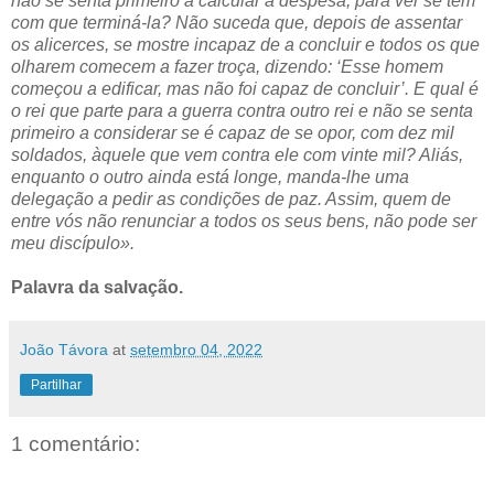
não se senta primeiro a calcular a despesa, para ver se tem
com que terminá-la? Não suceda que, depois de assentar
os alicerces, se mostre incapaz de a concluir e todos os que
olharem comecem a fazer troça, dizendo: ‘Esse homem
começou a edificar, mas não foi capaz de concluir’. E qual é
o rei que parte para a guerra contra outro rei e não se senta
primeiro a considerar se é capaz de se opor, com dez mil
soldados, àquele que vem contra ele com vinte mil? Aliás,
enquanto o outro ainda está longe, manda-lhe uma
delegação a pedir as condições de paz. Assim, quem de
entre vós não renunciar a todos os seus bens, não pode ser
meu discípulo».
Palavra da salvação.
João Távora
at
setembro 04, 2022
Partilhar
1 comentário: