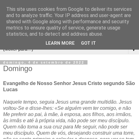
This site uses cookies from Google to deliver its services
and to analyze traffic. Your IP address and user-agent are
shared with Google along with performance and security
metrics to ensure quality of service, generate usage
statistics, and to detect and address abuse.
LEARN MORE
GOT IT
▼
domingo, 4 de setembro de 2022
Domingo
Evangelho de Nosso Senhor Jesus Cristo segundo São
Lucas
Naquele tempo, seguia Jesus uma grande multidão. Jesus
voltou-Se e disse-lhes: «Se alguém vem ter comigo, e não
Me preferir ao pai, à mãe, à esposa, aos filhos, aos irmãos,
às irmãs e até à própria vida, não pode ser meu discípulo.
Quem não toma a sua cruz para Me seguir, não pode ser
meu discípulo. Quem de vós, desejando construir uma torre,