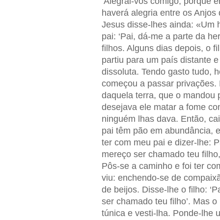
‘Alegrai-vos comigo, porque e
haverá alegria entre os Anjo
Jesus disse-lhes ainda: «Um h
pai: ‘Pai, dá-me a parte da he
filhos. Alguns dias depois, o 
partiu para um país distante 
dissoluta. Tendo gasto tudo,
começou a passar privações. 
daquela terra, que o mandou
desejava ele matar a fome co
ninguém lhas dava. Então, ca
pai têm pão em abundância, e
ter com meu pai e dizer-lhe: P
mereço ser chamado teu filho
Pôs-se a caminho e foi ter co
viu: enchendo-se de compaixão
de beijos. Disse-lhe o filho: ‘
ser chamado teu filho’. Mas o
túnica e vesti-lha. Ponde-lhe