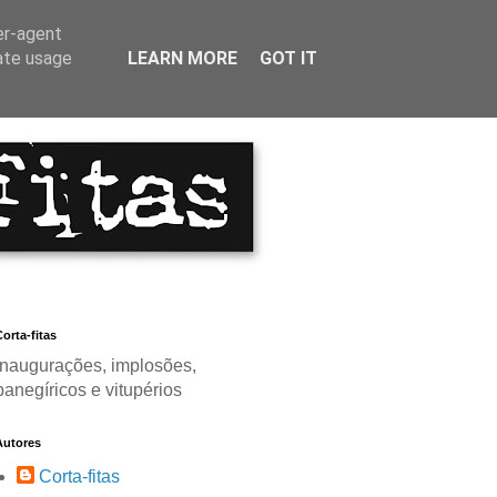
er-agent
rate usage
LEARN MORE
GOT IT
orta-fitas
Inaugurações, implosões,
panegíricos e vitupérios
Autores
Corta-fitas