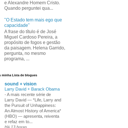
e Alexandre Homem Cristo.
Quando perguntei qua...
"O Estado tem mais ego que
capacidade"
A frase do título é de José
Miguel Cardoso Pereira, a
propósito de fogos e gestão
da paisagem. Helena Garrido,
pergunta, no mesmo
programa, ...
A minha Lista de blogues
sound + vision
Larry David + Barack Obama
-
A mais recente série de
Larry David — *Life, Larry and
the Pursuit of Unhappiness:
An Almost History of America*
(HBO) — apresenta, reiventa
e refaz em to...
Há 13 horas