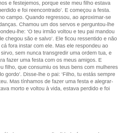
os e festejemos, porque este meu filho estava
perdido e foi reencontrado’. E começou a festa.
a no campo. Quando regressou, ao aproximar-se
 danças. Chamou um dos servos e perguntou-lhe
pondeu-lhe: ‘O teu irmão voltou e teu pai mandou
le chegou são e salvo’. Ele ficou ressentido e não
o cá fora instar com ele. Mas ele respondeu ao
e sirvo, sem nunca transgredir uma ordem tua, e
ra fazer uma festa com os meus amigos. E
u filho, que consumiu os teus bens com mulheres
o gordo’. Disse-lhe o pai: ‘Filho, tu estás sempre
eu. Mas tínhamos de fazer uma festa e alegrar-
ava morto e voltou à vida, estava perdido e foi