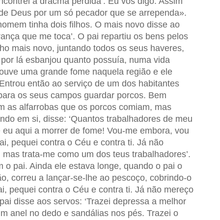
ncontrei a dracma perdida’. Eu vos digo: Assim
s de Deus por um só pecador que se arrependa».
omem tinha dois filhos. O mais novo disse ao
rança que me toca’. O pai repartiu os bens pelos
filho mais novo, juntando todos os seus haveres,
e por lá esbanjou quanto possuía, numa vida
 houve uma grande fome naquela região e ele
Entrou então ao serviço de um dos habitantes
 para os seus campos guardar porcos. Bem
m as alfarrobas que os porcos comiam, mas
indo em si, disse: ‘Quantos trabalhadores de meu
 eu aqui a morrer de fome! Vou-me embora, vou
ai, pequei contra o Céu e contra ti. Já não
, mas trata-me como um dos teus trabalhadores’.
m o pai. Ainda ele estava longe, quando o pai o
, correu a lançar-se-lhe ao pescoço, cobrindo-o
Pai, pequei contra o Céu e contra ti. Já não mereço
 pai disse aos servos: ‘Trazei depressa a melhor
 um anel no dedo e sandálias nos pés. Trazei o