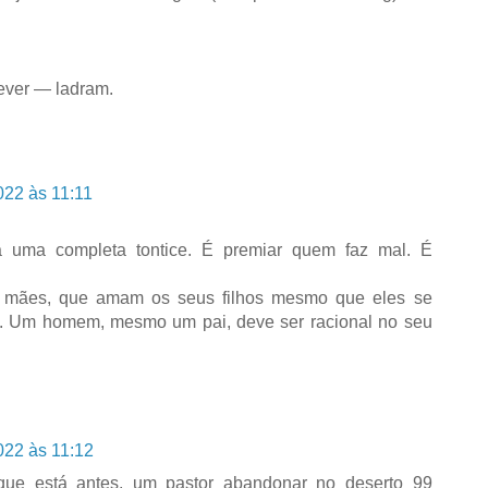
ever — ladram.
022 às 11:11
a uma completa tontice. É premiar quem faz mal. É
de mães, que amam os seus filhos mesmo que eles se
m. Um homem, mesmo um pai, deve ser racional no seu
022 às 11:12
 que está antes, um pastor abandonar no deserto 99