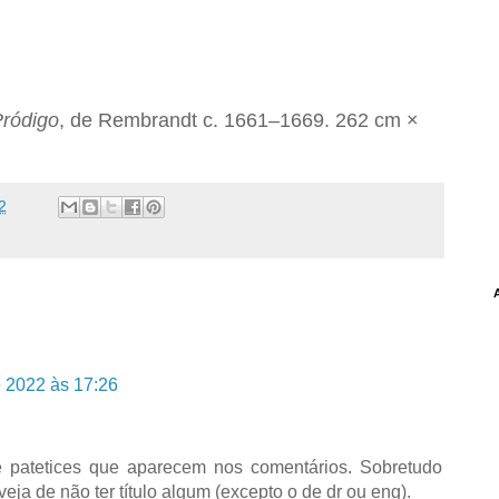
Pródigo
, de Rembrandt c. 1661–1669. 262 cm ×
2
 2022 às 17:26
e patetices que aparecem nos comentários. Sobretudo
eja de não ter título algum (excepto o de dr ou eng).