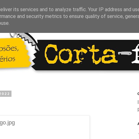
liver its services and to analyze traffic. Your IP address and us
rmance and security metrics to ensure quality of service, gene
buse.
2022
C