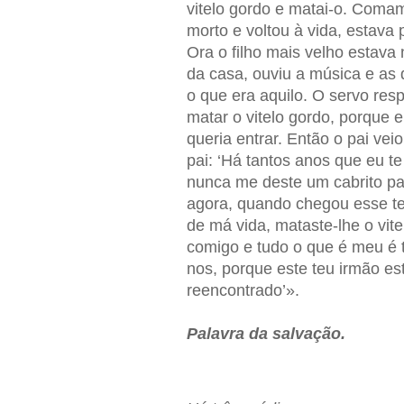
vitelo gordo e matai-o. Comam
morto e voltou à vida, estava 
Ora o filho mais velho estav
da casa, ouviu a música e as
o que era aquilo. O servo res
matar o vitelo gordo, porque e
queria entrar. Então o pai vei
pai: ‘Há tantos anos que eu t
nunca me deste um cabrito pa
agora, quando chegou esse te
de má vida, mataste-lhe o vitel
comigo e tudo o que é meu é t
nos, porque este teu irmão est
reencontrado’».
Palavra da salvação.