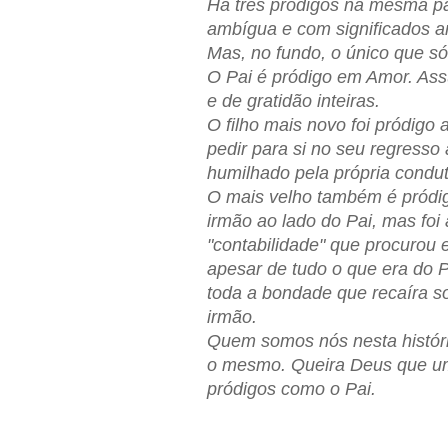
Há três pródigos na mesma pa
ambígua e com significados a
Mas, no fundo, o único que s
O Pai é pródigo em Amor. Assu
e de gratidão inteiras.
O filho mais novo foi pródigo
pedir para si no seu regress
humilhado pela própria condut
O mais velho também é pródig
irmão ao lado do Pai, mas foi 
"contabilidade" que procurou 
apesar de tudo o que era do P
toda a bondade que recaíra s
irmão.
Quem somos nós nesta histór
o mesmo. Queira Deus que um 
pródigos como o Pai.