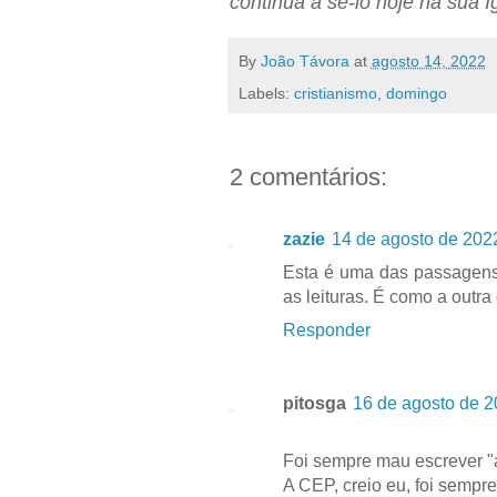
continua a sê-lo hoje na sua Ig
By
João Távora
at
agosto 14, 2022
Labels:
cristianismo
,
domingo
2 comentários:
zazie
14 de agosto de 202
Esta é uma das passagens
as leituras. É como a outra 
Responder
pitosga
16 de agosto de 2
Foi sempre mau escrever "a
A CEP, creio eu, foi sempre