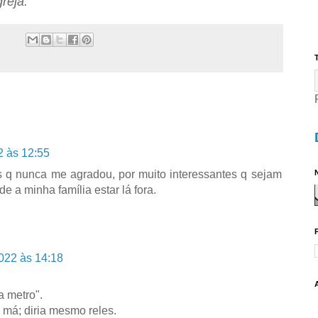
reja.
T
2 às 12:55
 q nunca me agradou, por muito interessantes q sejam
N
de a minha família estar lá fora.
022 às 14:18
 metro".
 má; diria mesmo reles.