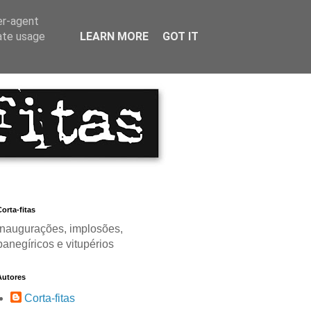
er-agent
rate usage
LEARN MORE
GOT IT
orta-fitas
Inaugurações, implosões,
panegíricos e vitupérios
Autores
Corta-fitas