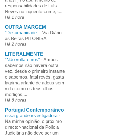
responsabilidades de Luís
Neves no inquérito-crime, c...
Há 1 hora
OUTRA MARGEM
"Desumanidade"
-
Via Diário
as Beiras PITONISA
Há 2 horas
LITERALMENTE
"Não voltaremos"
-
Ambos
sabemos não haverá outra
vez, desde o primeiro instante
o sabemos, fatal revés, gasta
lágrima arfante de adeus sem
vida como os teus olhos
mortiços,...
Há 8 horas
Portugal Contemporâneo
essa grande investigadora
-
Na minha opinião, o próximo
director-nacional da Polícia
Judiciária não deve ser um