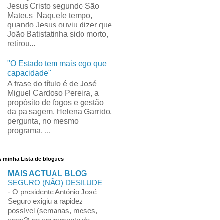
Jesus Cristo segundo São
Mateus Naquele tempo,
quando Jesus ouviu dizer que
João Batistatinha sido morto,
retirou...
"O Estado tem mais ego que
capacidade"
A frase do título é de José
Miguel Cardoso Pereira, a
propósito de fogos e gestão
da paisagem. Helena Garrido,
pergunta, no mesmo
programa, ...
A minha Lista de blogues
MAIS ACTUAL BLOG
SEGURO (NÃO) DESILUDE
-
O presidente António José
Seguro exigiu a rapidez
possível (semanas, meses,
anos?) no apuramento de