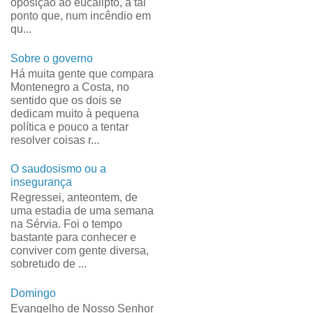
oposição ao eucalipto, a tal
ponto que, num incêndio em
qu...
Sobre o governo
Há muita gente que compara
Montenegro a Costa, no
sentido que os dois se
dedicam muito à pequena
política e pouco a tentar
resolver coisas r...
O saudosismo ou a
insegurança
Regressei, anteontem, de
uma estadia de uma semana
na Sérvia. Foi o tempo
bastante para conhecer e
conviver com gente diversa,
sobretudo de ...
Domingo
Evangelho de Nosso Senhor