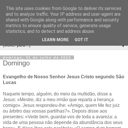
This site uses cookies from Google to deliver its services
and to analyze traffic. Your IP address and user-agent are
shared with Google along with performance and security
metrics to ensure quality of service, generate usage
statistics, and to detect and address abuse.
LEARN MORE
GOT IT
▼
domingo, 31 de julho de 2022
Domingo
Evangelho de Nosso Senhor Jesus Cristo segundo São
Lucas
Naquele tempo, alguém, do meio da multidão, disse a
Jesus: «Mestre, diz a meu irmão que reparta a herança
comigo». Jesus respondeu-lhe: «Amigo, quem Me fez juiz
ou árbitro das vossas partilhas?». Depois disse aos
presentes: «Vede bem, guardai-vos de toda a avareza: a
vida de uma pessoa não depende da abundância dos seus