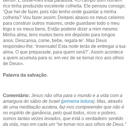
bens». E disse-lhes esta parábola: «O campo dum homem
rico tinha produzido excelente colheita. Ele pensou consigo:
‘Que hei-de fazer, pois não tenho onde guardar a minha
colheita? Vou fazer assim: Deitarei abaixo os meus celeiros
para construir outros maiores, onde guardarei todo o meu
trigo e os meus bens. Então poderei dizer a mim mesmo:
Minha alma, tens muitos bens em depósito para longos
anos. Descansa, come, bebe, regala-te’. Mas Deus
respondeu-lhe: ‘Insensato! Esta noite terás de entregar a tua
alma. O que preparaste, para quem será?’. Assim acontece
a quem acumula para si, em vez de se tornar rico aos olhos
de Deus».
Palavra da salvação.
Comentário:
Jesus não olha para o mundo e a vida com a
amargura do sábio de Israel (
primeira leitura
). Mas, através
de uma meditação austera, faz-nos compreender que não é
no espírito de ganância, pelo qual todos, ricos e pobres,
somos tantas vezes levados, que está o verdadeiro sentido
da vida, mas em cada um “se tornar rico aos olhos de Deus.”