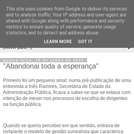
This site uses cookies from Google to deliver its services
and to analyze traffic. Your IP address and user-agent are
shared with Google along with performance and security
metrics to ensure quality of service, generate usage
statistics, and to detect and address abuse.
LEARN MORE
GOT IT
▼
quarta-feira, 15 de junho de 2022
"Abandonai toda a esperança"
Primeiro foi um pequeno sinal: numa pré-publicação de uma
entrevista a Inês Ramires, Secretária de Estado da
Administração Pública, ficava a saber-se que se estava com
intenção de mexer nos processos de escolha de dirigentes
na função pública.
Quando se queria perceber em que sentido, entrava de
rompante o modelo de gestão surrealista que caracteriza