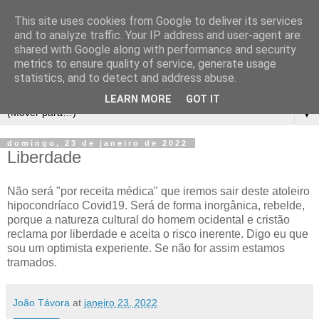
This site uses cookies from Google to deliver its services
and to analyze traffic. Your IP address and user-agent are
shared with Google along with performance and security
metrics to ensure quality of service, generate usage
statistics, and to detect and address abuse.
LEARN MORE
GOT IT
▼
domingo, 23 de janeiro de 2022
Liberdade
Não será "por receita médica" que iremos sair deste atoleiro
hipocondríaco Covid19. Será de forma inorgânica, rebelde,
porque a natureza cultural do homem ocidental e cristão
reclama por liberdade e aceita o risco inerente. Digo eu que
sou um optimista experiente. Se não for assim estamos
tramados.
João Távora
at
janeiro 23, 2022