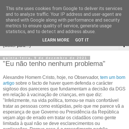
This site uses cookies from Google to deliver its services
and to analyze traffic. Your IP address and user-agent are
shared with Google along with performance and security
metrics to ensure quality of service, generate usage
statistics, and to detect and address abuse.
LEARN MORE
GOT IT
▼
quinta-feira, 9 de dezembro de 2021
"Eu não tenho nenhum problema"
Alexandre Homem Cristo, hoje, no Observador,
tem um bom
artigo
sobre o facto de haver quem defenda o carácter
sigiloso dos pareceres que fundamentam a decisão da DGS
em relação à vacinação de crianças, em que diz:
"Infelizmente, na vida política, tornou-se mais confortável
tratar as pessoas como estúpidas, pelo que me parece vã a
esperança de que Governo ou Presidência da República
vejam algo de errado em tratar os cidadãos como gente
limitada à qual não se deve esclarecimentos ou