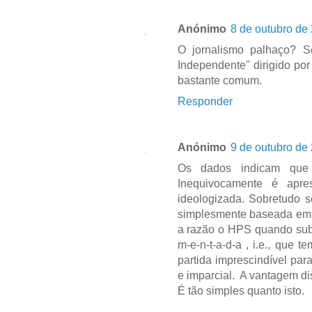
Anónimo
8 de outubro de
O jornalismo palhaço? 
Independente" dirigido por
bastante comum.
Responder
Anónimo
9 de outubro de
Os dados indicam que 
Inequivocamente é apr
ideologizada. Sobretudo s
simplesmente baseada em f
a razão o HPS quando subl
m-e-n-t-a-d-a , i.e., que
partida imprescindível par
e imparcial. A vantagem di
É tão simples quanto isto.