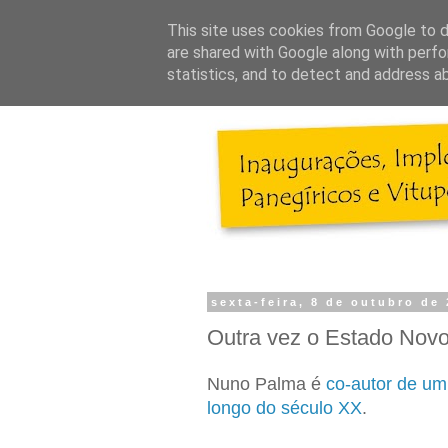
This site uses cookies from Google to de
are shared with Google along with perfo
statistics, and to detect and address a
sexta-feira, 8 de outubro de
Outra vez o Estado Nov
Nuno Palma é
co-autor de um
longo do século XX
.