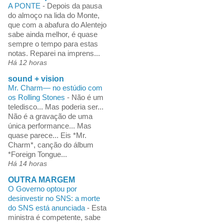
A PONTE
-
Depois da pausa
do almoço na lida do Monte,
que com a abafura do Alentejo
sabe ainda melhor, é quase
sempre o tempo para estas
notas. Reparei na imprens...
Há 12 horas
sound + vision
Mr. Charm— no estúdio com
os Rolling Stones
-
Não é um
teledisco... Mas poderia ser...
Não é a gravação de uma
única performance... Mas
quase parece... Eis *Mr.
Charm*, canção do álbum
*Foreign Tongue...
Há 14 horas
OUTRA MARGEM
O Governo optou por
desinvestir no SNS: a morte
do SNS está anunciada
-
Esta
ministra é competente, sabe