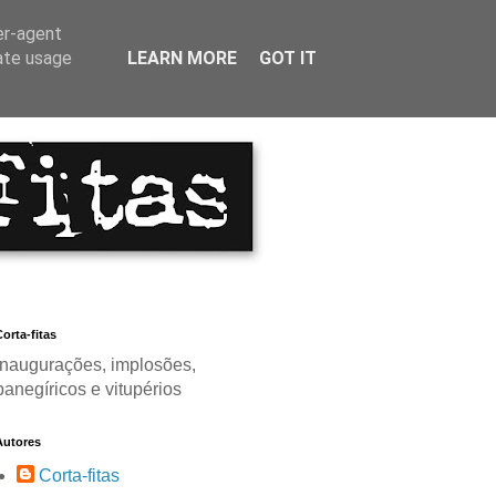
er-agent
rate usage
LEARN MORE
GOT IT
orta-fitas
Inaugurações, implosões,
panegíricos e vitupérios
Autores
Corta-fitas