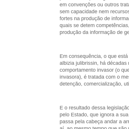
em convenções ou outros trata
sem capacidade nem recursos p
fortes na produção de inform
quais se detem competências,
produção da informação de ge
Em consequência, o que está n
albizia julibrissin, há década
comportamento invasor (o que
invasora), é tratada com o me
detenção, comercialização, util
E o resultado dessa legislaçã
pelo Estado, que ignora a sua
passa pela cabeça andar a arra
aí, ao mesmo tempo que são m