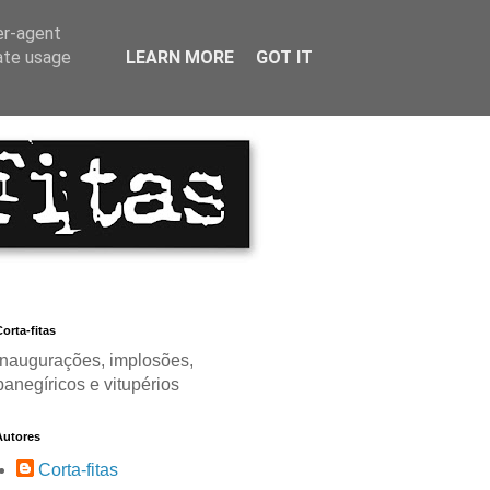
er-agent
rate usage
LEARN MORE
GOT IT
orta-fitas
Inaugurações, implosões,
panegíricos e vitupérios
Autores
Corta-fitas