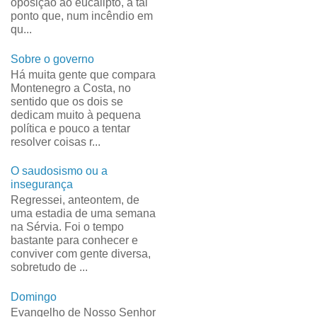
oposição ao eucalipto, a tal
ponto que, num incêndio em
qu...
Sobre o governo
Há muita gente que compara
Montenegro a Costa, no
sentido que os dois se
dedicam muito à pequena
política e pouco a tentar
resolver coisas r...
O saudosismo ou a
insegurança
Regressei, anteontem, de
uma estadia de uma semana
na Sérvia. Foi o tempo
bastante para conhecer e
conviver com gente diversa,
sobretudo de ...
Domingo
Evangelho de Nosso Senhor