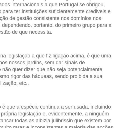
dos internacionais a que Portugal se obrigou,
ara ter instituições suficientemente crediveis e
ação de gestão consistente nos domínios nos
 dependendo, portanto, do primeiro grupo para a
stão de que necessita.
a legislação a que fiz ligação acima, é que uma
s nos nossos jardins, sem dar sinais de
 não quer dizer que não seja potencialmente
smo rigor das háqueas, sendo proibida a sua
ização, etc..
o é que a espécie continua a ser usada, incluindo
 própria legislação e, evidentemente, a ninguém
ncar todas as albizia julibrissin que existem por
uito raras e inconsistentes a maioria das acções