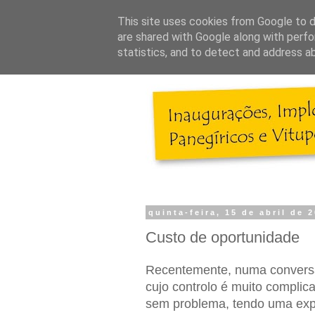
This site uses cookies from Google to de
are shared with Google along with perfo
statistics, and to detect and address a
quinta-feira, 15 de abril de 
Custo de oportunidade
Recentemente, numa conversa
cujo controlo é muito complic
sem problema, tendo uma expa