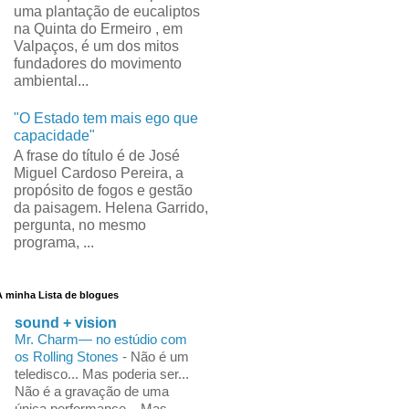
uma plantação de eucaliptos
na Quinta do Ermeiro , em
Valpaços, é um dos mitos
fundadores do movimento
ambiental...
"O Estado tem mais ego que
capacidade"
A frase do título é de José
Miguel Cardoso Pereira, a
propósito de fogos e gestão
da paisagem. Helena Garrido,
pergunta, no mesmo
programa, ...
A minha Lista de blogues
sound + vision
Mr. Charm— no estúdio com
os Rolling Stones
-
Não é um
teledisco... Mas poderia ser...
Não é a gravação de uma
única performance... Mas