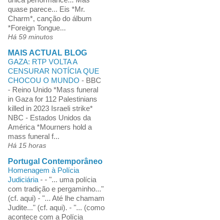
quase parece... Eis *Mr.
Charm*, canção do álbum
*Foreign Tongue...
Há 59 minutos
MAIS ACTUAL BLOG
GAZA: RTP VOLTA A
CENSURAR NOTÍCIA QUE
CHOCOU O MUNDO
-
BBC
- Reino Unido *Mass funeral
in Gaza for 112 Palestinians
killed in 2023 Israeli strike*
NBC - Estados Unidos da
América *Mourners hold a
mass funeral f...
Há 15 horas
Portugal Contemporâneo
Homenagem à Polícia
Judiciária
-
- "... uma polícia
com tradição e pergaminho..."
(cf. aqui) - "... Até lhe chamam
Judite..." (cf. aqui). - "... (como
acontece com a Polícia