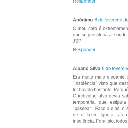
Responder
Anónimo
8 de fevereiro d
O meu caro é extremamente
que se prostituirá até onde
JSP
Responder
Albano Silva
8 de feverei
Era muito mais elegante 
"insolência" visto que d
ter havido bastante. Porqu
O individuo alvo devia sa
temporária, que estipu
"passear". Face a elas, o 
de o fazer. Ignorar as 
insolência. Fora isto, todo