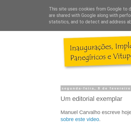
This site uses cookies from Google to de
are shared with Google along with perfo
statistics, and to detect and address a
segunda-feira, 8 de fevereir
Um editorial exemplar
Manuel Carvalho escreve hoje
sobre este video
.