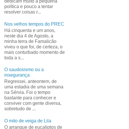
dedicam muito à pequena
política e pouco a tentar
resolver coisas r...
Nos velhos tempos do PREC
Há cinquenta e um anos,
neste dia 4 de Agosto, a
minha terra de Famalicão
viveu o que foi, de certeza, o
mais conturbado momento de
toda a s...
O saudosismo ou a
insegurança
Regressei, anteontem, de
uma estadia de uma semana
na Sérvia. Foi o tempo
bastante para conhecer e
conviver com gente diversa,
sobretudo de ...
O mito de veiga de Lila
O arranque de eucaliptos de