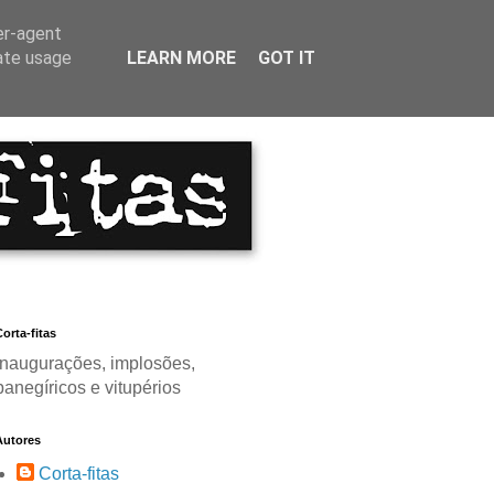
er-agent
rate usage
LEARN MORE
GOT IT
orta-fitas
Inaugurações, implosões,
panegíricos e vitupérios
Autores
Corta-fitas