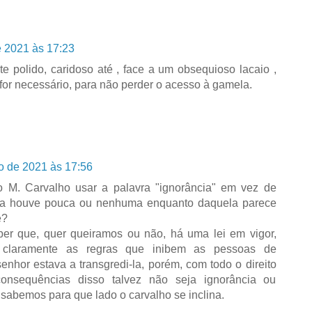
e 2021 às 17:23
 polido, caridoso até , face a um obsequioso lacaio ,
 for necessário, para não perder o acesso à gamela.
ro de 2021 às 17:56
o M. Carvalho usar a palavra "ignorância" em vez de
esta houve pouca ou nenhuma enquanto daquela parece
ê?
ber que, quer queiramos ou não, há uma lei em vigor,
la claramente as regras que inibem as pessoas de
senhor estava a transgredi-la, porém, com todo o direito
consequências disso talvez não seja ignorância ou
s sabemos para que lado o carvalho se inclina.