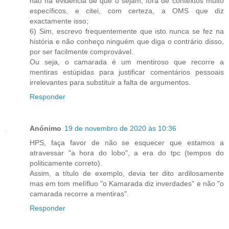
não há evidência de que o sejam, fora de contextos muito
específicos, e citei, com certeza, a OMS que diz
exactamente isso;
6) Sim, escrevo frequentemente que isto nunca se fez na
história e não conheço ninguém que diga o contrário disso,
por ser facilmente comprovável.
Ou seja, o camarada é um mentiroso que recorre a
mentiras estúpidas para justificar comentários pessoais
irrelevantes para substituir a falta de argumentos.
Responder
Anónimo
19 de novembro de 2020 às 10:36
HPS, faça favor de não se esquecer que estamos a
atravessar "a hora do lobo", a era do tpc (tempos do
politicamente correto).
Assim, a título de exemplo, devia ter dito ardilosamente
mas em tom melífluo "o Kamarada diz inverdades" e não "o
camarada recorre a mentiras".
Responder