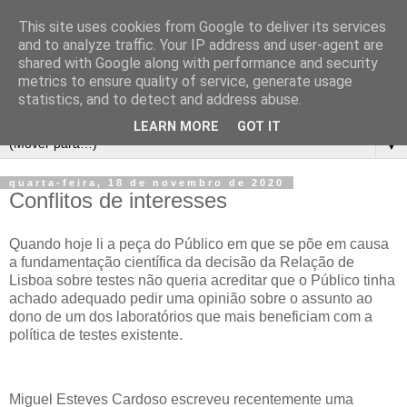
This site uses cookies from Google to deliver its services
and to analyze traffic. Your IP address and user-agent are
shared with Google along with performance and security
metrics to ensure quality of service, generate usage
statistics, and to detect and address abuse.
LEARN MORE
GOT IT
▼
quarta-feira, 18 de novembro de 2020
Conflitos de interesses
Quando hoje li a peça do Público em que se põe em causa
a fundamentação científica da decisão da Relação de
Lisboa sobre testes não queria acreditar que o Público tinha
achado adequado pedir uma opinião sobre o assunto ao
dono de um dos laboratórios que mais beneficiam com a
política de testes existente.
Miguel Esteves Cardoso escreveu recentemente uma