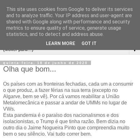
This site uses cookies from Google to deliver its services
and to analyze traffic. Your IP address and user-agent are
shared with Google along with performance and security
metrics to ensure quality of service, generate usage
statistics, and to detect and address abuse.
LEARN MORE
GOT IT
▼
quinta-feira, 18 de junho de 2020
Olha que bom...
Os países com as fronteiras fechadas, cada um a consumir
o que produz, a fazer férias na sua terra (excepto no
Algarve, bem se vê). Por cá vamos reabilitar a União
Metalomecânica e passar a andar de UMMs no lugar de
VWs.
Esta pandemia é o paraíso dos nacionalismos e dos
isolacionistas, o Trump é que tinha razão. Bem dizia no
outro dia o Jaime Nogueira Pinto que compreendia muito
bem o seu silêncio. Vai tudo correr bem.