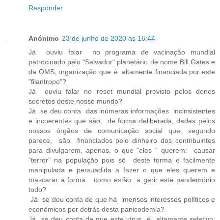
Responder
Anónimo
23 de junho de 2020 às 16:44
Já ouviu falar no programa de vacinação mundial
patrocinado pelo "Salvador" planetário de nome Bill Gates e
da OMS, organização que é altamente financiada por este
"filantropo"?
Já ouviu falar no reset mundial previsto pelos donos
secretos deste nosso mundo?
Já se deu conta das inúmeras informações incinsistentes
e incoerentes que são, de forma deliberada, dadas pelos
nossos órgãos de comunicação social que, segundo
parece, são financiados pelo dinheiro dos contribuintes
para divulgarem, apenas, o que "eles " querem: causar
"terror" na população pois só deste forma e facilmente
manipulada e persuadida a fazer o que eles querem e
mascarar a forma como estão a gerir este pandemónio
todo?
Já se deu conta de que há imensos interesses políticos e
económicos por detrás desta panicodemia?
Já se deu conta de que este vírus é altamente seletivo: