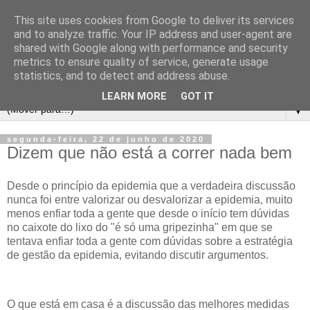
This site uses cookies from Google to deliver its services
and to analyze traffic. Your IP address and user-agent are
shared with Google along with performance and security
metrics to ensure quality of service, generate usage
statistics, and to detect and address abuse.
LEARN MORE
GOT IT
▼
segunda-feira, 22 de junho de 2020
Dizem que não está a correr nada bem
Desde o princípio da epidemia que a verdadeira discussão
nunca foi entre valorizar ou desvalorizar a epidemia, muito
menos enfiar toda a gente que desde o início tem dúvidas
no caixote do lixo do "é só uma gripezinha" em que se
tentava enfiar toda a gente com dúvidas sobre a estratégia
de gestão da epidemia, evitando discutir argumentos.
O que está em casa é a discussão das melhores medidas