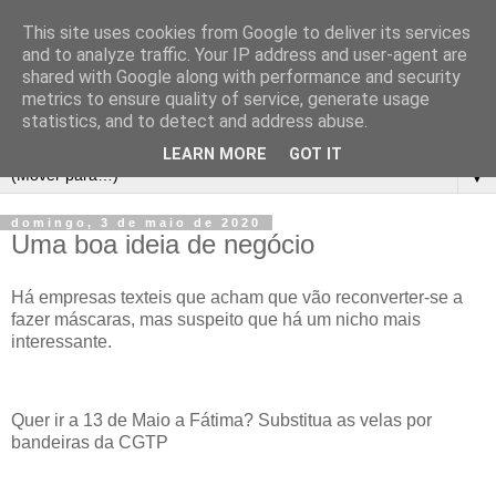
This site uses cookies from Google to deliver its services
and to analyze traffic. Your IP address and user-agent are
shared with Google along with performance and security
metrics to ensure quality of service, generate usage
statistics, and to detect and address abuse.
LEARN MORE
GOT IT
▼
domingo, 3 de maio de 2020
Uma boa ideia de negócio
Há empresas texteis que acham que vão reconverter-se a
fazer máscaras, mas suspeito que há um nicho mais
interessante.
Quer ir a 13 de Maio a Fátima? Substitua as velas por
bandeiras da CGTP