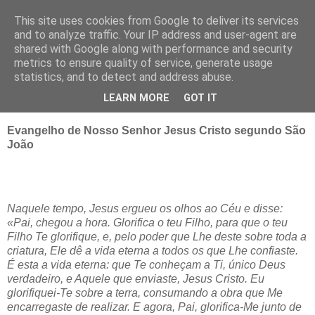
This site uses cookies from Google to deliver its services
and to analyze traffic. Your IP address and user-agent are
shared with Google along with performance and security
▼
metrics to ensure quality of service, generate usage
statistics, and to detect and address abuse.
domingo, 17 de maio de 2020
Domingo
LEARN MORE
GOT IT
Evangelho de Nosso Senhor Jesus Cristo segundo São
João
Naquele tempo, Jesus ergueu os olhos ao Céu e disse:
«Pai, chegou a hora. Glorifica o teu Filho, para que o teu
Filho Te glorifique, e, pelo poder que Lhe deste sobre toda a
criatura, Ele dê a vida eterna a todos os que Lhe confiaste.
É esta a vida eterna: que Te conheçam a Ti, único Deus
verdadeiro, e Aquele que enviaste, Jesus Cristo. Eu
glorifiquei-Te sobre a terra, consumando a obra que Me
encarregaste de realizar. E agora, Pai, glorifica-Me junto de