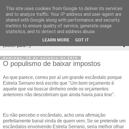
This site uses cookies from Google to deliver its services
and to analyze traffic. Your IP address and user-agent are
shared with Google along with performance and security
metrics to ensure quality of service, generate usage
statistics, and to detect and address abuse.
LEARN MORE
GOT IT
▼
domingo, 16 de outubro de 2016
O populismo de baixar impostos
Ao que parece, correu por aí um grande escândalo porque
Estrela Serrano terá escrito que "Um bom orçamento é
aquele que vai buscar dinheiro onde os orçamentos
anteriores não descobriram que ainda havia para tirar".
Eu não percebo o escândalo, acho uma afirmação
perfeitamente banal vinda de quem vem. Se se pretende um
escândalos envolvendo Estrela Serrano, seria melhor olhar