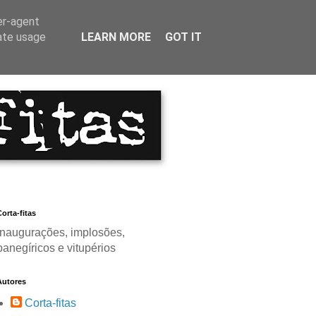
er-agent
rate usage
LEARN MORE
GOT IT
orta-fitas
Inaugurações, implosões,
panegíricos e vitupérios
Autores
Corta-fitas