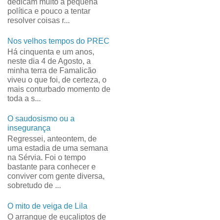
dedicam muito à pequena
política e pouco a tentar
resolver coisas r...
Nos velhos tempos do PREC
Há cinquenta e um anos,
neste dia 4 de Agosto, a
minha terra de Famalicão
viveu o que foi, de certeza, o
mais conturbado momento de
toda a s...
O saudosismo ou a
insegurança
Regressei, anteontem, de
uma estadia de uma semana
na Sérvia. Foi o tempo
bastante para conhecer e
conviver com gente diversa,
sobretudo de ...
O mito de veiga de Lila
O arranque de eucaliptos de