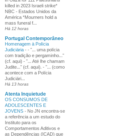
killed in 2023 Israeli strike*
NBC - Estados Unidos da
América *Mourners hold a
mass funeral f...
Há 12 horas
Portugal Contemporâneo
Homenagem à Polícia
Judiciária
-
- "... uma polícia
com tradição e pergaminho..."
(cf. aqui) - "... Até lhe chamam
Judite..." (cf. aqui). - "... (como
acontece com a Polícia
Judiciári...
Há 13 horas
Atenta Inquietude
OS CONSUMOS DE
ADOLESCENTES E
JOVENS
-
No JN encontra-se
a referência a um estudo do
Instituto para os
Comportamentos Aditivos e
as Dependências (ICAD) que