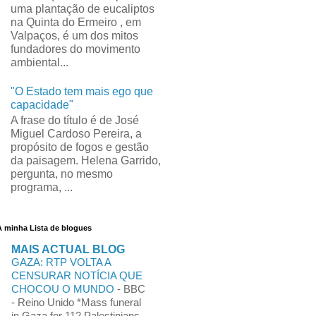
uma plantação de eucaliptos
na Quinta do Ermeiro , em
Valpaços, é um dos mitos
fundadores do movimento
ambiental...
"O Estado tem mais ego que
capacidade"
A frase do título é de José
Miguel Cardoso Pereira, a
propósito de fogos e gestão
da paisagem. Helena Garrido,
pergunta, no mesmo
programa, ...
A minha Lista de blogues
MAIS ACTUAL BLOG
GAZA: RTP VOLTA A
CENSURAR NOTÍCIA QUE
CHOCOU O MUNDO
-
BBC
- Reino Unido *Mass funeral
in Gaza for 112 Palestinians