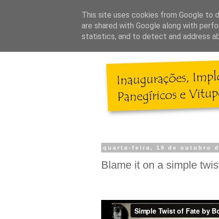
This site uses cookies from Google to de
are shared with Google along with perfo
statistics, and to detect and address a
quarta-feira, 19 de outubro 
Blame it on a simple twist