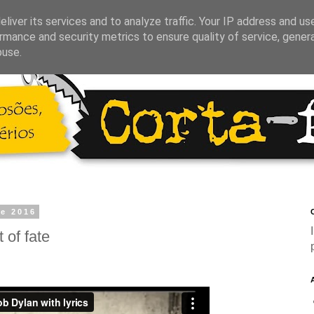
liver its services and to analyze traffic. Your IP address and us
rmance and security metrics to ensure quality of service, gene
buse.
de 2016
C
 of fate