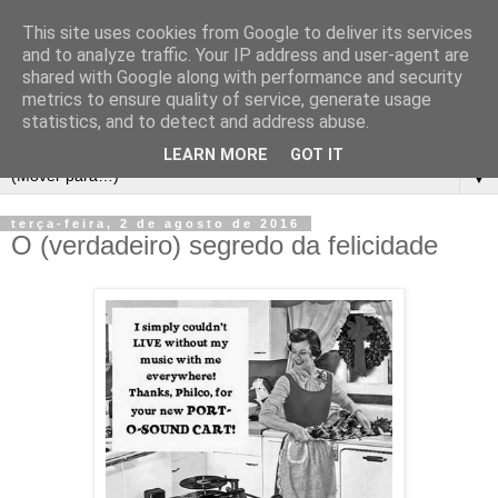
This site uses cookies from Google to deliver its services
and to analyze traffic. Your IP address and user-agent are
shared with Google along with performance and security
metrics to ensure quality of service, generate usage
statistics, and to detect and address abuse.
LEARN MORE
GOT IT
▼
terça-feira, 2 de agosto de 2016
O (verdadeiro) segredo da felicidade