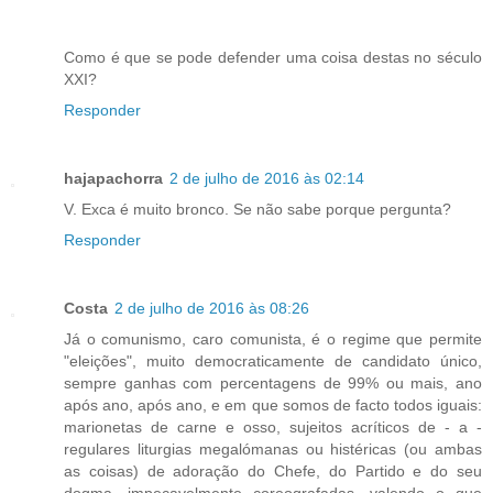
Como é que se pode defender uma coisa destas no século
XXI?
Responder
hajapachorra
2 de julho de 2016 às 02:14
V. Exca é muito bronco. Se não sabe porque pergunta?
Responder
Costa
2 de julho de 2016 às 08:26
Já o comunismo, caro comunista, é o regime que permite
"eleições", muito democraticamente de candidato único,
sempre ganhas com percentagens de 99% ou mais, ano
após ano, após ano, e em que somos de facto todos iguais:
marionetas de carne e osso, sujeitos acríticos de - a -
regulares liturgias megalómanas ou histéricas (ou ambas
as coisas) de adoração do Chefe, do Partido e do seu
dogma, impecavelmente coreografadas, valendo o que