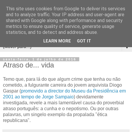
This site uses cookies from Google to deliver its services
and to analyze traffic. Your IP address and user-agent are
shared with Google along with performance and security
metrics to ensure quality of service, generate usage
statistics, and to detect and address abuse.
LEARN MORE
GOT IT
▼
sexta-feira, 1 de julho de 2016
Atraso de... vida
Temo que, para lá do que algum crime que tenha ou não
cometido, a fulgurante carreira do jovem arquivista Diogo
Gaspar (
promovido a director do Museu da Presidência em
2001 ao tempo de Jorge Sampaio
) devidamente
investigada, revele a mais lamentável causa do proverbial
atraso português: a cunha e o nepotismo. Ou por outras
palavras, um singelo exemplo da propalada "ética
republicana".