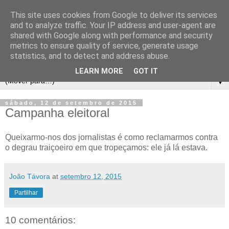
This site uses cookies from Google to deliver its services
and to analyze traffic. Your IP address and user-agent are
shared with Google along with performance and security
metrics to ensure quality of service, generate usage
statistics, and to detect and address abuse.
LEARN MORE
GOT IT
▼
sábado, 12 de setembro de 2015
Campanha eleitoral
Queixarmo-nos dos jornalistas é como reclamarmos contra
o degrau traiçoeiro em que tropeçamos: ele já lá estava.
João Távora
at
setembro 12, 2015
Partilhar
10 comentários: