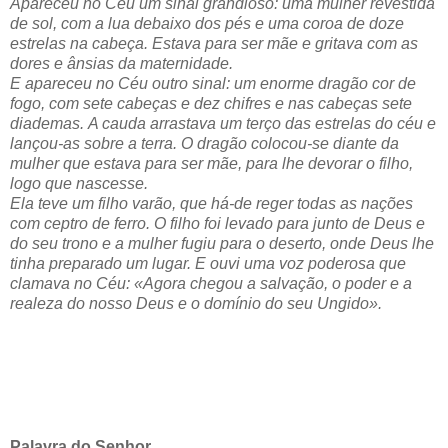
Apareceu no Céu um sinal grandioso: uma mulher revestida
de sol, com a lua debaixo dos pés e uma coroa de doze
estrelas na cabeça. Estava para ser mãe e gritava com as
dores e ânsias da maternidade.
E apareceu no Céu outro sinal: um enorme dragão cor de
fogo, com sete cabeças e dez chifres e nas cabeças sete
diademas. A cauda arrastava um terço das estrelas do céu e
lançou-as sobre a terra. O dragão colocou-se diante da
mulher que estava para ser mãe, para lhe devorar o filho,
logo que nascesse.
Ela teve um filho varão, que há-de reger todas as nações
com ceptro de ferro. O filho foi levado para junto de Deus e
do seu trono e a mulher fugiu para o deserto, onde Deus lhe
tinha preparado um lugar. E ouvi uma voz poderosa que
clamava no Céu: «Agora chegou a salvação, o poder e a
realeza do nosso Deus e o domínio do seu Ungido».
Palavra do Senhor.