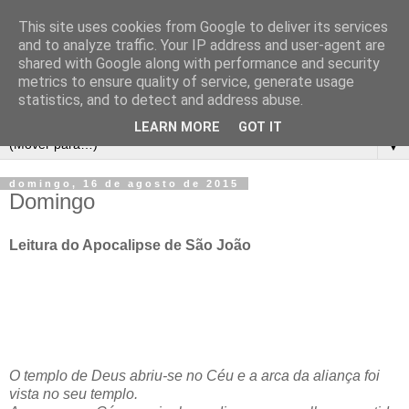
This site uses cookies from Google to deliver its services
and to analyze traffic. Your IP address and user-agent are
shared with Google along with performance and security
metrics to ensure quality of service, generate usage
statistics, and to detect and address abuse.
LEARN MORE
GOT IT
▼
domingo, 16 de agosto de 2015
Domingo
Leitura do Apocalipse de São João
O templo de Deus abriu-se no Céu e a arca da aliança foi
vista no seu templo.