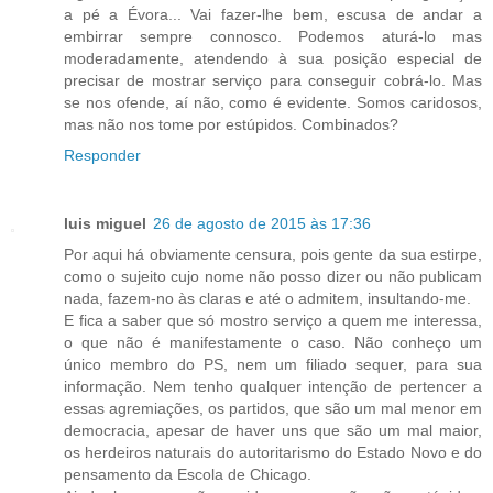
a pé a Évora... Vai fazer-lhe bem, escusa de andar a
embirrar sempre connosco. Podemos aturá-lo mas
moderadamente, atendendo à sua posição especial de
precisar de mostrar serviço para conseguir cobrá-lo. Mas
se nos ofende, aí não, como é evidente. Somos caridosos,
mas não nos tome por estúpidos. Combinados?
Responder
luis miguel
26 de agosto de 2015 às 17:36
Por aqui há obviamente censura, pois gente da sua estirpe,
como o sujeito cujo nome não posso dizer ou não publicam
nada, fazem-no às claras e até o admitem, insultando-me.
E fica a saber que só mostro serviço a quem me interessa,
o que não é manifestamente o caso. Não conheço um
único membro do PS, nem um filiado sequer, para sua
informação. Nem tenho qualquer intenção de pertencer a
essas agremiações, os partidos, que são um mal menor em
democracia, apesar de haver uns que são um mal maior,
os herdeiros naturais do autoritarismo do Estado Novo e do
pensamento da Escola de Chicago.