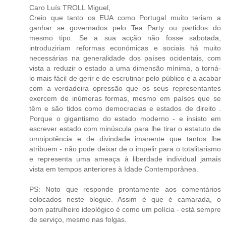
Caro Luís TROLL Miguel,
Creio que tanto os EUA como Portugal muito teriam a
ganhar se governados pelo Tea Party ou partidos do
mesmo tipo. Se a sua acção não fosse sabotada,
introduziriam reformas económicas e sociais há muito
necessárias na generalidade dos países ocidentais, com
vista a reduzir o estado a uma dimensão mínima, a torná-
lo mais fácil de gerir e de escrutinar pelo público e a acabar
com a verdadeira opressão que os seus representantes
exercem de inúmeras formas, mesmo em países que se
têm e são tidos como democracias e estados de direito .
Porque o gigantismo do estado moderno - e insisto em
escrever estado com minúscula para lhe tirar o estatuto de
omnipotência e de divindade imanente que tantos lhe
atribuem - não pode deixar de o impelir para o totalitarismo
e representa uma ameaça à liberdade individual jamais
vista em tempos anteriores à Idade Contemporânea.
PS: Noto que responde prontamente aos comentários
colocados neste blogue. Assim é que é camarada, o
bom patrulheiro ideológico é como um polícia - está sempre
de serviço, mesmo nas folgas.