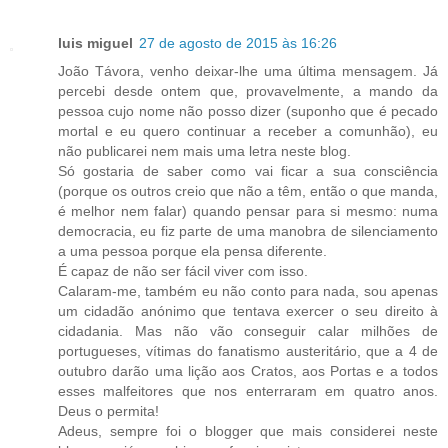
luis miguel
27 de agosto de 2015 às 16:26
João Távora, venho deixar-lhe uma última mensagem. Já
percebi desde ontem que, provavelmente, a mando da
pessoa cujo nome não posso dizer (suponho que é pecado
mortal e eu quero continuar a receber a comunhão), eu
não publicarei nem mais uma letra neste blog.
Só gostaria de saber como vai ficar a sua consciência
(porque os outros creio que não a têm, então o que manda,
é melhor nem falar) quando pensar para si mesmo: numa
democracia, eu fiz parte de uma manobra de silenciamento
a uma pessoa porque ela pensa diferente.
É capaz de não ser fácil viver com isso.
Calaram-me, também eu não conto para nada, sou apenas
um cidadão anónimo que tentava exercer o seu direito à
cidadania. Mas não vão conseguir calar milhões de
portugueses, vítimas do fanatismo austeritário, que a 4 de
outubro darão uma lição aos Cratos, aos Portas e a todos
esses malfeitores que nos enterraram em quatro anos.
Deus o permita!
Adeus, sempre foi o blogger que mais considerei neste