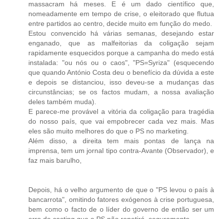
massacram há meses. E é um dado científico que,
nomeadamente em tempo de crise, o eleitorado que flutua
entre partidos ao centro, decide muito em função do medo.
Estou convencido há várias semanas, desejando estar
enganado, que as malfeitorias da coligação sejam
rapidamente esquecidos porque a campanha do medo está
instalada: "ou nós ou o caos", "PS=Syriza" (esquecendo
que quando António Costa deu o benefício da dúvida a este
e depois se distanciou, isso deveu-se a mudanças das
circunstâncias; se os factos mudam, a nossa avaliação
deles também muda).
E parece-me provável a vitória da coligação para tragédia
do nosso país, que vai empobrecer cada vez mais. Mas
eles são muito melhores do que o PS no marketing.
Além disso, a direita tem mais pontas de lança na
imprensa, tem um jornal tipo contra-Avante (Observador), e
faz mais barulho,
Depois, há o velho argumento de que o "PS levou o país à
bancarrota", omitindo fatores exógenos à crise portuguesa,
bem como o facto de o líder do governo de então ser um
erro de casting que o PS não repetirá, seguramente.